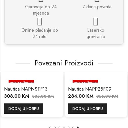
Garancija do 24
7 dana povrata
mjeseca
Online plaćanje do
Lasersko
24 rate
graviranje
Povezani Proizvodi
20
% SNIŽENO
20
% SNIŽENO
Nautica NAPNSTF13
Nautica NAPP25F09
308.00
KM
284.00
KM
385.00
KM
355.00
KM
DODAJ U KORPU
DODAJ U KORPU