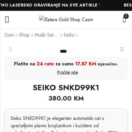
O LASERSKO GRAVIRANJE NA SVE ARTIKLE •
BESP
0
Dom
Shop
Muški Satovi
Seiko
Festina F20463/2
Festina F20511/3
319.00
234.00
KM
KM
355.00
KM
Platite na
24 rate
za samo
17.87 KM
.
mjesečno
260.00
KM
Pročitaj više
SEIKO SNKD99K1
380.00
KM
Seiko SNKD99K1 je elegantan automatski sat s
upečatljivim plavim brojčanikom i kućištem od