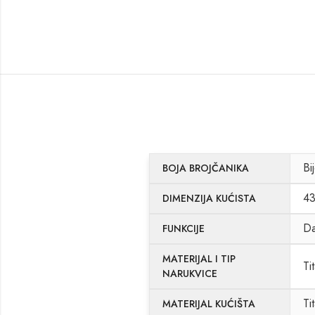
Bi
BOJA BROJČANIKA
4
DIMENZIJA KUĆISTA
D
FUNKCIJE
MATERIJAL I TIP
Ti
NARUKVICE
Ti
MATERIJAL KUĆIŠTA