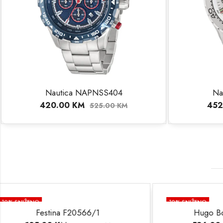
Nautica NAPNSS404
Na
420.00
KM
452
525.00
KM
10
% SNIŽENO
10
% SNIŽE
Hugo Boss HB1513853
Hu