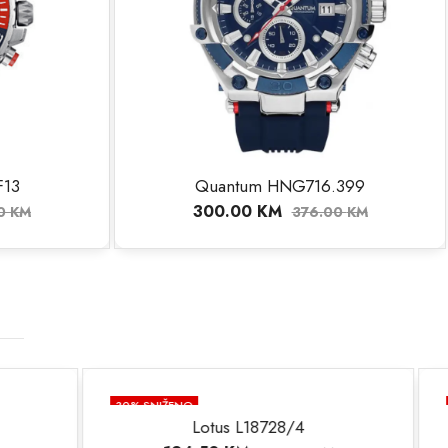
F13
Quantum HNG716.399
300.00
KM
00
KM
376.00
KM
10
% SNIŽENO
/4
Philipp Plein PWCAA1021