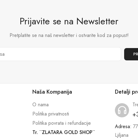
Prijavite se na Newsletter
Pretplatite se na naš newsletter i ostvarite kod za popust!
Naša Kompanija
Detalji p
O nama
Tr
+
Politika privatnosti
Politika povrata i refundacije
Adresa:
77
Tr. ¨ZLATARA GOLD SHOP¨
Ljiljana