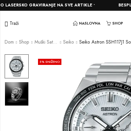
SKO GRAVIRANJE NA SVE ARTIKLE •
BESPLATNA D
Traži
NASLOVNA
SHOP
Dom
Shop
Muški Satovi
Seiko
5
% SNIŽENO