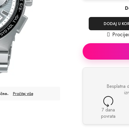
D
DODAJ U KO
Procije
Besplatna 
iz
.
ečno
Pročitaj više
7 dana
povrata