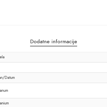
Dodatne informacije
jela
3
an/Datum
tanum
tanium