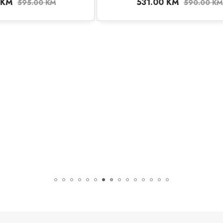
1.00
KM
194.50
KM
590.00
KM
278.