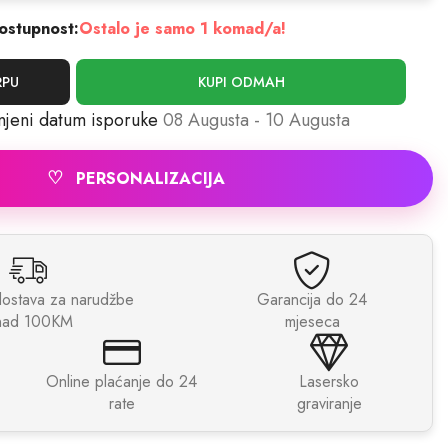
ostupnost:
Ostalo je samo 1 komad/a!
RPU
KUPI ODMAH
njeni datum isporuke
08 Augusta - 10 Augusta
♡
PERSONALIZACIJA
dostava za narudžbe
Garancija do 24
nad 100KM
mjeseca
Online plaćanje do 24
Lasersko
rate
graviranje