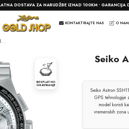
OSTAVA ZA NARUDŽBE IZNAD 100KM • GARANCIJA DO 24 MJ
KONTAKTIRAJTE NAS
O NAM
Seiko Astron SSH117J1 Solar GPS
Seiko A
BESPLATNO
GRAVIRANJE
Seiko Astron SSH117J
GPS tehnologije 
model koristi k
vremenskih zona u