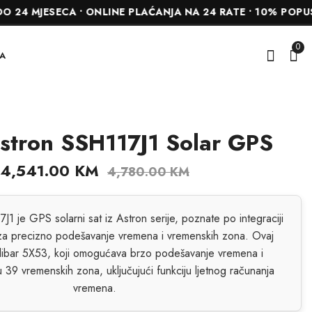
ESECA • ONLINE PLAĆANJA NA 24 RATE • 10% POPUSTA NA 
0
A
stron SSH117J1 Solar GPS
Seiko Presage
Seiko SSA343J1
SRPE15J1 Automatik
1,100.00
KM
4,541.00
KM
4,780.00
KM
855.00
KM
900.00
KM
1 je GPS solarni sat iz Astron serije, poznate po integraciji
za precizno podešavanje vremena i vremenskih zona. Ovaj
alibar 5X53, koji omogućava brzo podešavanje vremena i
 39 vremenskih zona, uključujući funkciju ljetnog računanja
vremena.