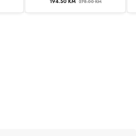
792.00
KM
00
KM
880.00
KM