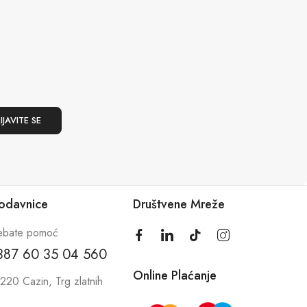
rodavnice
Društvene Mreže
ebate pomoć
387 60 35 04 560
Online Plaćanje
220 Cazin, Trg zlatnih