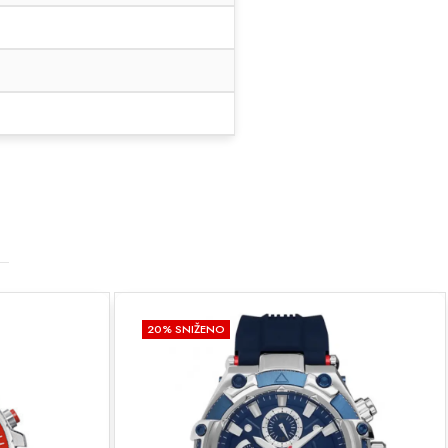
20
% SNIŽENO