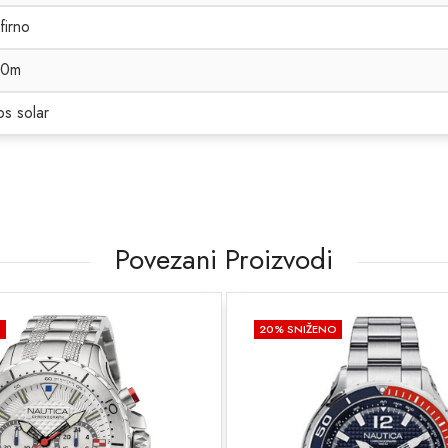
firno
00m
s solar
Povezani Proizvodi
O
20
% SNIŽENO