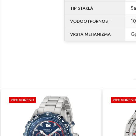
Sa
TIP STAKLA
1
VODOOTPORNOST
Gp
VRSTA MEHANIZMA
20
% SNIŽENO
20
% SNIŽEN