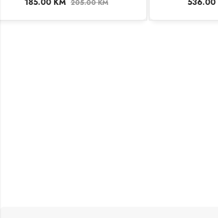
536.00
KM
53
595.00
KM