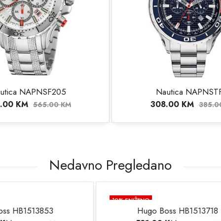
utica NAPNSF205
Nautica NAPNST
.00
KM
308.00
KM
565.00
KM
385.
Nedavno Pregledano
NO
30
% SNIŽENO
go Boss HB1513718
Lotus L18728