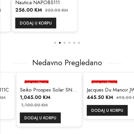
Nautica NAPOBS111
256.00
KM
320.00
KM
DODAJ U KORPU
Nedavno Pregledano
5
% SNIŽENO
10
% SNIŽENO
Seiko Prospex Solar SNE591P1
Jacques Du Manoir JWL01705
1,045.00
KM
445.50
KM
495.00
KM
1,100.00
KM
DODAJ U KORPU
DODAJ U KORPU