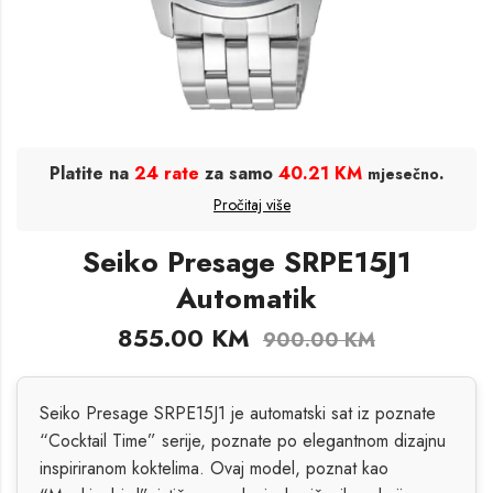
Platite na
24 rate
za samo
40.21 KM
.
mjesečno
Pročitaj više
Seiko Presage SRPE15J1
Automatik
855.00
KM
900.00
KM
Seiko Presage SRPE15J1 je automatski sat iz poznate
“Cocktail Time” serije, poznate po elegantnom dizajnu
inspiriranom koktelima. Ovaj model, poznat kao