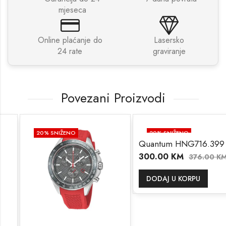
mjeseca
Online plaćanje do
Lasersko
24 rate
graviranje
Povezani Proizvodi
20
% SNIŽENO
20
% SNIŽENO
Quantum HNG716.399
300.00
KM
376.00
KM
DODAJ U KORPU