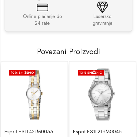
Online plaćanje do
Lasersko
24 rate
graviranje
Povezani Proizvodi
10
% SNIŽENO
10
% SNIŽENO
Esprit ES1L421M0055
Esprit ES1L219M0045