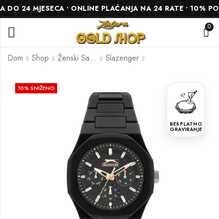
O 24 MJESECA • ONLINE PLAĆANJA NA 24 RATE • 10% POPU
0
Dom
Shop
Ženski Satovi
Slazenger
Slazenger
Slazenger
10
% SNIŽENO
SL.09.2261.3.04
SL.09.2243.4.08
113.00
158.00
KM
KM
126.00
175.00
KM
KM
BESPLATNO
GRAVIRANJE