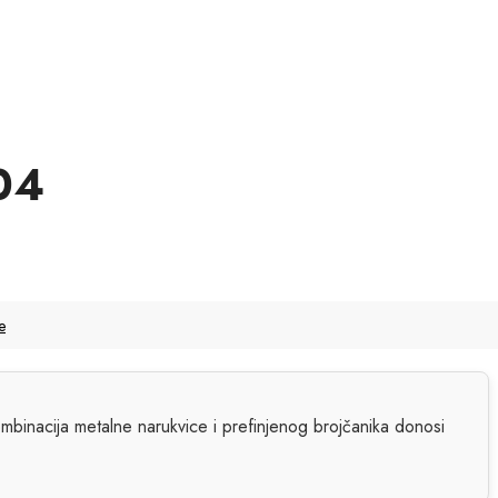
04
e
Kombinacija metalne narukvice i prefinjenog brojčanika donosi