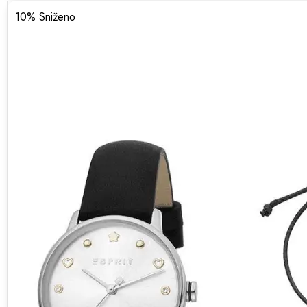
10
% Sniženo