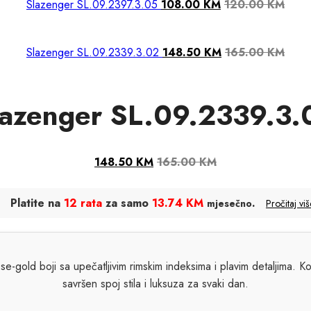
Slazenger SL.09.2397.3.05
108.00
KM
120.00
KM
Slazenger SL.09.2339.3.02
148.50
KM
165.00
KM
lazenger SL.09.2339.3.
148.50
KM
165.00
KM
Platite na
12 rata
za samo
13.74 KM
.
mjesečno
Pročitaj viš
se-gold boji sa upečatljivim rimskim indeksima i plavim detaljima. 
savršen spoj stila i luksuza za svaki dan.