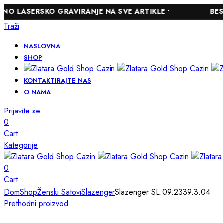
RSKO GRAVIRANJE NA SVE ARTIKLE •
BESPLATNA 
Traži
NASLOVNA
SHOP
KONTAKTIRAJTE NAS
O NAMA
Prijavite se
0
Cart
Kategorije
0
Cart
Dom
Shop
Ženski Satovi
Slazenger
Slazenger SL.09.2339.3.04
Prethodni proizvod