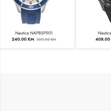
Nautica NAPNSF306
N
408.00
KM
30
510.00
KM