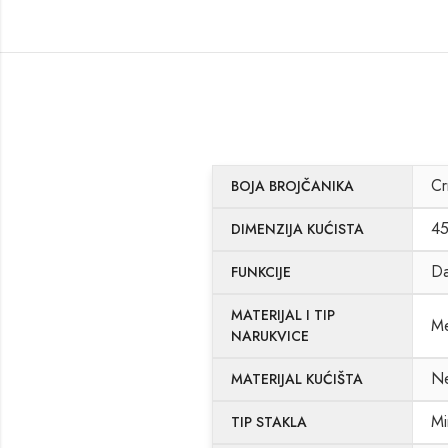
Cr
BOJA BROJČANIKA
4
DIMENZIJA KUĆISTA
Da
FUNKCIJE
MATERIJAL I TIP
Me
NARUKVICE
Ne
MATERIJAL KUĆIŠTA
Mi
TIP STAKLA