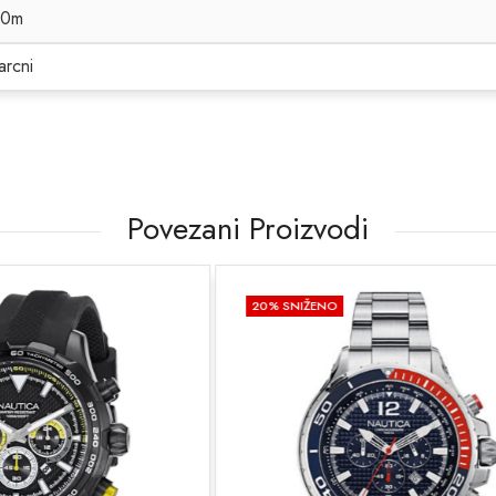
00m
arcni
Povezani Proizvodi
NO
20
% SNIŽENO