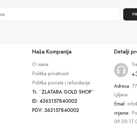
Naša Kompanija
Detalji p
O nama
Tr
+
Politika privatnosti
Politika povrata i refundacije
Adresa:
77
Tr. ¨ZLATARA GOLD SHOP¨
Ljiljana
ID: 4363157840002
Email:
info
PDV: 363157840002
vrijeme:
Po
09:00-17: