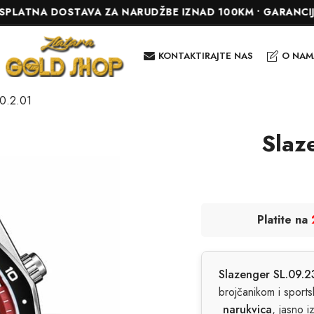
A DOSTAVA ZA NARUDŽBE IZNAD 100KM • GARANCIJA DO 24 
KONTAKTIRAJTE NAS
O NAM
0.2.01
Slaz
Platite na
Slazenger SL.09.2
brojčanikom i sport
narukvica
, jasno i