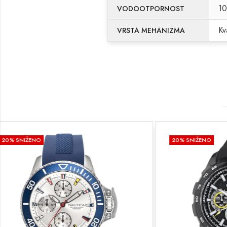
1
VODOOTPORNOST
Kv
VRSTA MEHANIZMA
20
% SNIŽENO
20
% SNIŽE