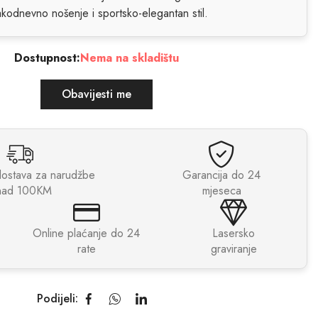
kodnevno nošenje i sportsko-elegantan stil.
Dostupnost:
Nema na skladištu
Obavijesti me
dostava za narudžbe
Garancija do 24
nad 100KM
mjeseca
Online plaćanje do 24
Lasersko
rate
graviranje
Podijeli: