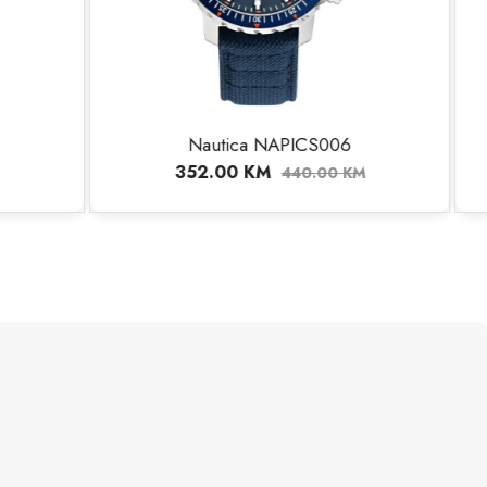
S006
Nautica NAPBSF406
453.00
KM
.00
KM
566.00
KM