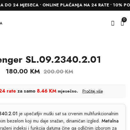
MJESECA • ONLINE PLAĆANJA NA 24 RATE • 10% POPUSTA 
0
A
enger SL.09.2340.2.01
Slazenger
Slazenger
SL.09.2372.2.01
SL.09.2325.2.01
180.00
KM
200.00
KM
171.00
162.00
KM
KM
190.00
KM
180.00
KM
24 rate
za samo
8.46 KM
.
mjesečno
Pročitaj više
340.2.01
je upečatljiv muški sat sa crvenim multifunkcionalnim
skim bezelom koji mu daje snažan, dinamičan izgled.
Metalna
zraženi indeksi i funkcija datuma čine ga odličnim izborom za