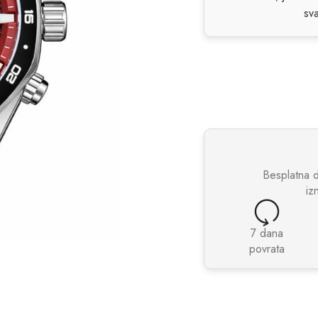
sva
Besplatna 
iz
7 dana
povrata