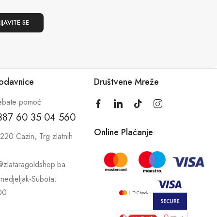
rodavnice
Društvene Mreže
ebate pomoć
387 60 35 04 560
Online Plaćanje
220 Cazin, Trg zlatnih
@zlataragoldshop.ba
nedjeljak-Subota:
00