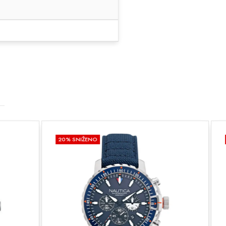
20
% SNIŽENO