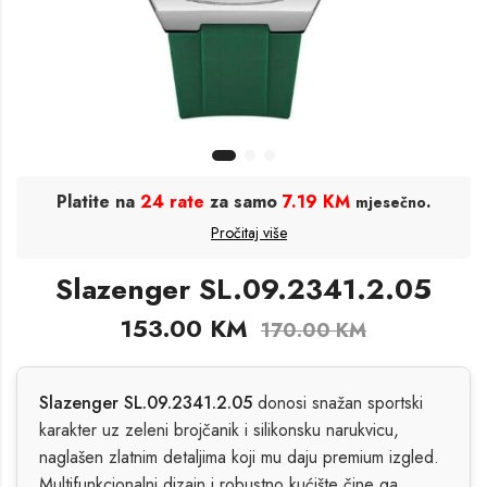
Platite na
24 rate
za samo
7.19 KM
.
mjesečno
Pročitaj više
Slazenger SL.09.2341.2.05
153.00
KM
170.00
KM
Slazenger SL.09.2341.2.05
donosi snažan sportski
karakter uz zeleni brojčanik i silikonsku narukvicu,
naglašen zlatnim detaljima koji mu daju premium izgled.
Multifunkcionalni dizajn i robustno kućište čine ga