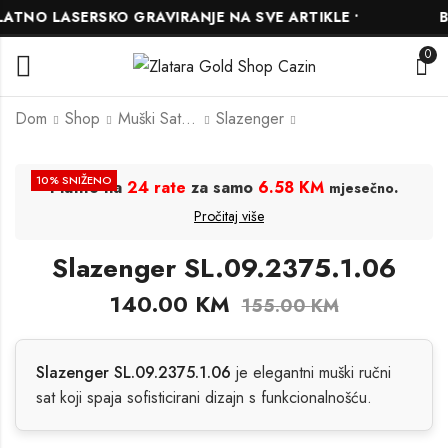
TNO LASERSKO GRAVIRANJE NA SVE ARTIKLE •
BE
0
Dom
Shop
Muški Satovi
Slazenger
Slazenger
Slazenger
10
% SNIŽENO
Platite na
24 rate
za samo
6.58 KM
.
mjesečno
SL.09.2374.3.07
SL.09.2352.1.02
Pročitaj više
126.00
140.00
KM
KM
155.00
KM
140.00
KM
Slazenger SL.09.2375.1.06
140.00
KM
155.00
KM
Slazenger SL.09.2375.1.06
je elegantni muški ručni
sat koji spaja sofisticirani dizajn s funkcionalnošću.