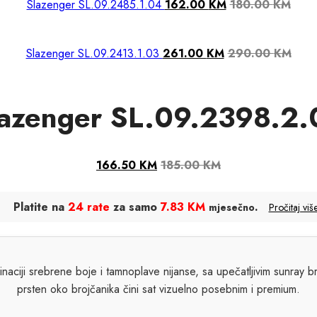
Slazenger SL.09.2485.1.04
162.00
KM
180.00
KM
Slazenger SL.09.2413.1.03
261.00
KM
290.00
KM
lazenger SL.09.2398.2.
166.50
KM
185.00
KM
Platite na
24 rate
za samo
7.83 KM
.
mjesečno
Pročitaj viš
ciji srebrene boje i tamnoplave nijanse, sa upečatljivim sunray b
prsten oko brojčanika čini sat vizuelno posebnim i premium.