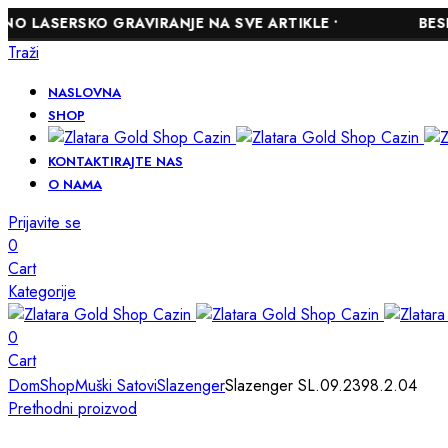
SKO GRAVIRANJE NA SVE ARTIKLE •
BESPLATNA D
Traži
NASLOVNA
SHOP
KONTAKTIRAJTE NAS
O NAMA
Prijavite se
0
Cart
Kategorije
0
Cart
Dom
Shop
Muški Satovi
Slazenger
Slazenger SL.09.2398.2.04
Prethodni proizvod