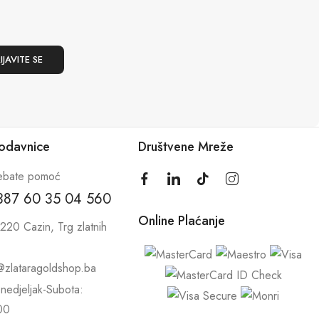
rodavnice
Društvene Mreže
ebate pomoć
387 60 35 04 560
Online Plaćanje
220 Cazin, Trg zlatnih
@zlataragoldshop.ba
nedjeljak-Subota:
00