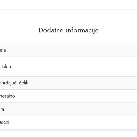
Dodatne informacije
jela
talna
hrđajući čelik
neralno
0m
arcni