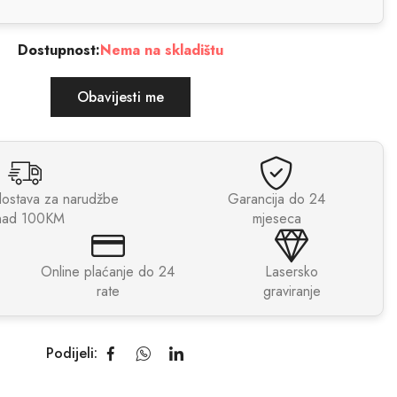
Dostupnost:
Nema na skladištu
Obavijesti me
dostava za narudžbe
Garancija do 24
nad 100KM
mjeseca
Online plaćanje do 24
Lasersko
rate
graviranje
Podijeli: