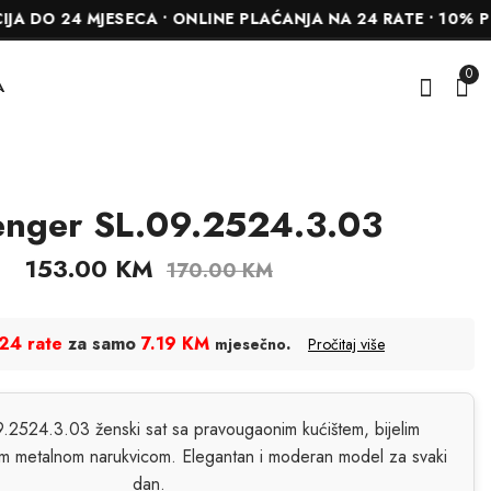
24 MJESECA • ONLINE PLAĆANJA NA 24 RATE • 10% POPUS
0
A
enger SL.09.2524.3.03
Slazenger
Slazenger
SL.09.2524.3.01
SL.09.2524.3.05
153.00
KM
170.00
KM
153.00
126.00
KM
KM
170.00
KM
140.00
KM
24 rate
za samo
7.19 KM
.
mjesečno
Pročitaj više
.2524.3.03 ženski sat sa pravougaonim kućištem, bijelim
om metalnom narukvicom. Elegantan i moderan model za svaki
dan.