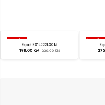
10
% SNIŽENO
10
% SNIŽENO
Esprit ES1L222L0015
Es
198.00
KM
275
220.00
KM