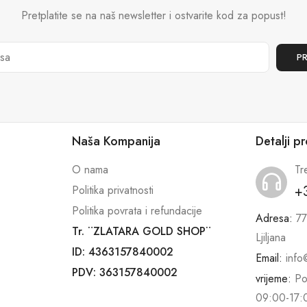
Pretplatite se na naš newsletter i ostvarite kod za popust!
Naša Kompanija
Detalji p
O nama
Tr
+
Politika privatnosti
Politika povrata i refundacije
Adresa:
77
Tr. ¨ZLATARA GOLD SHOP¨
Ljiljana
ID: 4363157840002
Email:
info
PDV: 363157840002
vrijeme:
Po
09:00-17: