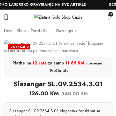
O LASERSKO GRAVIRANJE NA SVE ARTIKLE •
BESP
0
Dom
Shop
Ženski Satovi
Slazenger
Slazenger
Slazenger
10
% SNIŽENO
SL.09.2470.3.04
SL.09.2534.3.0
117.00
144.00
KM
KM
Platite na
12 rata
za samo
11.66 KM
.
mjesečno
130.00
160.00
KM
KM
Pročitaj više
Slazenger SL.09.2534.3.01
126.00
KM
140.00
KM
Slazenger SL.09.2534.3.01 elegantan ženski sat sa