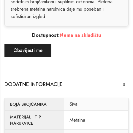
sedefnim brojčanikom i suptilnim cirkonima. Pletena
srebrena metalna narukvica daje mu poseban i
sofisticiran izgled.
Dostupnost:
Nema na skladištu
Obavijesti me
DODATNE INFORMACIJE
Siva
BOJA BROJČANIKA
MATERIJAL I TIP
Metalna
NARUKVICE