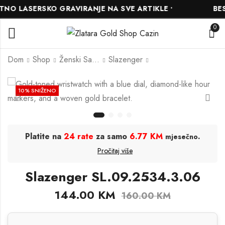
O LASERSKO GRAVIRANJE NA SVE ARTIKLE •
BESP
0
Dom
Shop
Ženski Satovi
Slazenger
Slazenger
Slazenger
10
% SNIŽENO
SL.09.2472.3.01
SL.09.2458.3.03
117.00
117.00
KM
KM
130.00
130.00
KM
KM
Platite na
24 rate
za samo
6.77 KM
.
mjesečno
Pročitaj više
Slazenger SL.09.2534.3.06
144.00
KM
160.00
KM