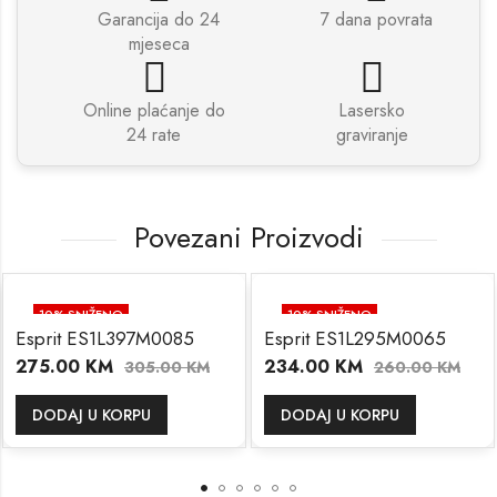
Garancija do 24
7 dana povrata
mjeseca
Online plaćanje do
Lasersko
24 rate
graviranje
Povezani Proizvodi
10
% SNIŽENO
10
% SNIŽENO
Esprit ES1L397M0085
Esprit ES1L295M0065
275.00
KM
234.00
KM
305.00
KM
260.00
KM
DODAJ U KORPU
DODAJ U KORPU