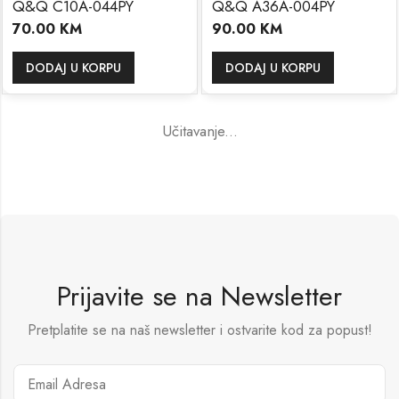
Q&Q C10A-044PY
Q&Q A36A-004PY
70.00
KM
90.00
KM
DODAJ U KORPU
DODAJ U KORPU
Učitavanje...
Prijavite se na Newsletter
Pretplatite se na naš newsletter i ostvarite kod za popust!