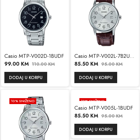
Casio MTP-V002D-1BUDF
Casio MTP-V002L-7B2UDF
99.00
KM
85.50
KM
110.00
KM
95.00
KM
DODAJ U KORPU
DODAJ U KORPU
10
% SNIŽENO
10
% SNIŽENO
Casio MTP-V005L-1BUDF
85.50
KM
95.00
KM
DODAJ U KORPU