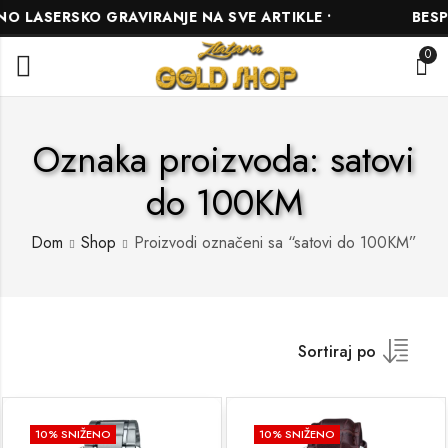
LASERSKO GRAVIRANJE NA SVE ARTIKLE •
BESPLA
0
Oznaka proizvoda: satovi
do 100KM
Dom
Shop
Proizvodi označeni sa “satovi do 100KM”
Sortiraj po
10
% SNIŽENO
10
% SNIŽENO