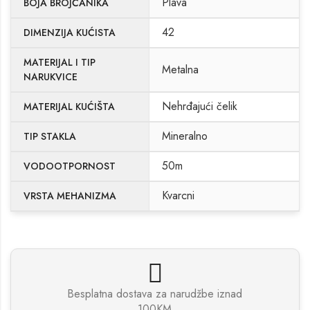
Plava
BOJA BROJČANIKA
42
DIMENZIJA KUĆISTA
MATERIJAL I TIP
Metalna
NARUKVICE
Nehrđajući čelik
MATERIJAL KUĆIŠTA
Mineralno
TIP STAKLA
50m
VODOOTPORNOST
Kvarcni
VRSTA MEHANIZMA
Besplatna dostava za narudžbe iznad
100KM