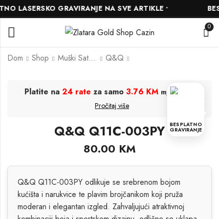
O LASERSKO GRAVIRANJE NA SVE ARTIKLE •
BESP
0
Dom
Shop
Muški Satovi
Q&Q
Q&Q Q11C-001PY
Q&Q A41A-001PY
Platite na
24 rate
za samo
3.76 KM
.
mjesečno
80.00
100.00
KM
KM
Pročitaj više
BESPLATNO
Q&Q Q11C-003PY
GRAVIRANJE
80.00
KM
Q&Q Q11C-003PY odlikuje se srebrenom bojom
kućišta i narukvice te plavim brojčanikom koji pruža
moderan i elegantan izgled. Zahvaljujući atraktivnoj
kombinaciji boja i sportskom dizajnu, odlično se uklapa