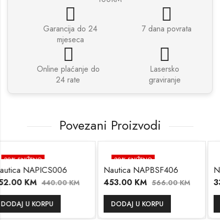
Garancija do 24
7 dana povrata
mjeseca
Online plaćanje do
Lasersko
24 rate
graviranje
Povezani Proizvodi
20
% SNIŽENO
20
% SNIŽENO
CS006
Nautica NAPBSF406
Nautica NAPP
453.00
KM
336.00
KM
40.00
KM
566.00
KM
4
PU
DODAJ U KORPU
DODAJ U KOR