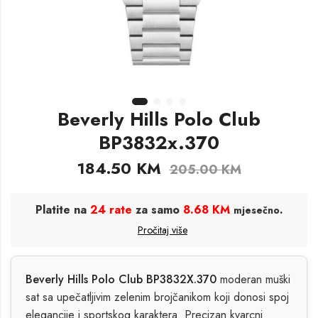
Beverly Hills Polo Club
BP3832x.370
184.50
KM
205.00
KM
Platite na
24 rate
za samo
8.68 KM
.
mjesečno
Pročitaj više
Beverly Hills Polo Club BP3832X.370
moderan muški
sat sa upečatljivim zelenim brojčanikom koji donosi spoj
elegancije i sportskog karaktera. Precizan kvarcni