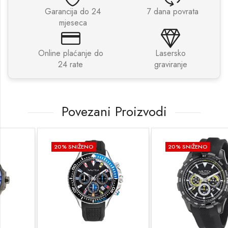
Garancija do 24
7 dana povrata
mjeseca
Online plaćanje do
Lasersko
24 rate
graviranje
Povezani Proizvodi
20
% SNIŽENO
20
% SNIŽENO