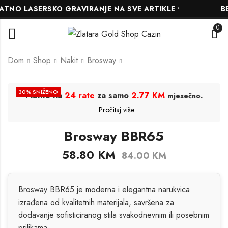
TNO LASERSKO GRAVIRANJE NA SVE ARTIKLE •
BES
0
Dom
Shop
Nakit
Brosway
Brosway BNF15A
Brosway BBR55
30
% SNIŽENO
Platite na
24 rate
za samo
2.77 KM
.
mjesečno
117.60
50.40
KM
KM
168.00
72.00
KM
KM
Pročitaj više
Brosway BBR65
58.80
KM
84.00
KM
Brosway BBR65 je moderna i elegantna narukvica
izrađena od kvalitetnih materijala, savršena za
dodavanje sofisticiranog stila svakodnevnim ili posebnim
prilikama.