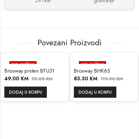
24 rate
graviranje
Povezani Proizvodi
30
% SNIŽENO
30
% SNIŽENO
Brosway prsten BTU31
Brosway BHK65
49.00
KM
83.30
KM
70.00
KM
119.00
KM
DODAJ U KORPU
DODAJ U KORPU