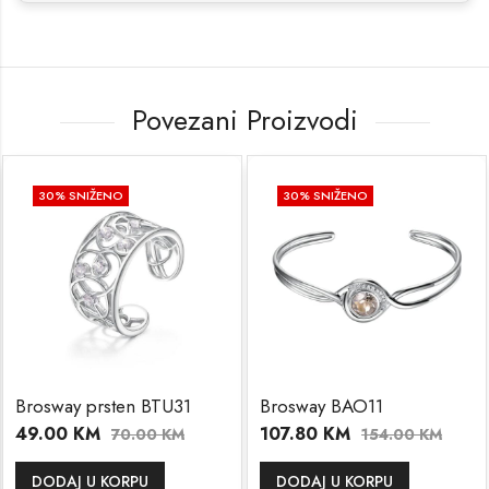
Povezani Proizvodi
30
% SNIŽENO
30
% SNIŽENO
Brosway prsten BTU31
Brosway BAO11
49.00
KM
107.80
KM
70.00
KM
154.00
KM
DODAJ U KORPU
DODAJ U KORPU