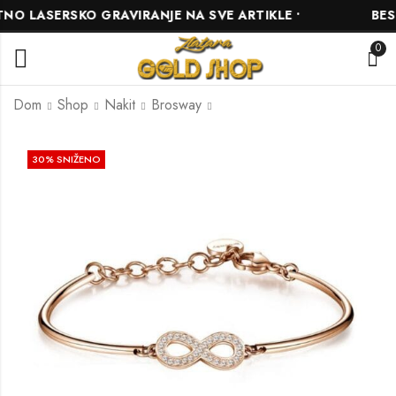
O LASERSKO GRAVIRANJE NA SVE ARTIKLE •
BESP
0
Dom
Shop
Nakit
Brosway
Brosway BHK163
Brosway BHK281
30
% SNIŽENO
78.40
49.00
KM
KM
112.00
70.00
KM
KM