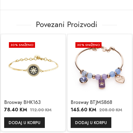
Povezani Proizvodi
30
% SNIŽENO
30
% SNIŽENO
Brosway BHK163
Brosway BTJMS868
78.40
KM
145.60
KM
112.00
KM
208.00
KM
DODAJ U KORPU
DODAJ U KORPU