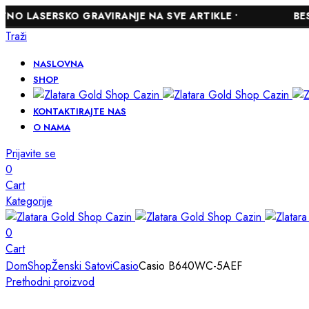
RSKO GRAVIRANJE NA SVE ARTIKLE •
BESPLATNA 
Traži
NASLOVNA
SHOP
KONTAKTIRAJTE NAS
O NAMA
Prijavite se
0
Cart
Kategorije
0
Cart
Dom
Shop
Ženski Satovi
Casio
Casio B640WC-5AEF
Prethodni proizvod