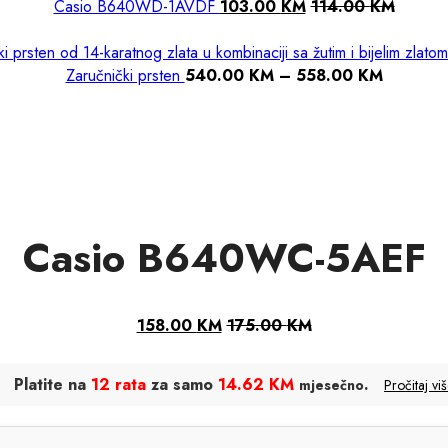
Casio B640WD-1AVDF
103.00
KM
114.00
KM
Zaručnički prsten
540.00
KM
–
558.00
KM
Casio B640WC-5AEF
158.00
KM
175.00
KM
Platite na
12 rata
za samo
14.62 KM
.
mjesečno
Pročitaj vi