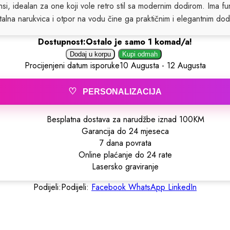
si, idealan za one koji vole retro stil sa modernim dodirom. Ima fun
lna narukvica i otpor na vodu čine ga praktičnim i elegantnim dod
Dostupnost:
Ostalo je samo 1 komad/a!
Dodaj u korpu
Kupi odmah
Procijenjeni datum isporuke
10 Augusta - 12 Augusta
♡
PERSONALIZACIJA
Besplatna dostava za narudžbe iznad 100KM
Garancija do 24 mjeseca
7 dana povrata
Online plaćanje do 24 rate
Lasersko graviranje
Podijeli:
Podijeli:
Facebook
WhatsApp
LinkedIn