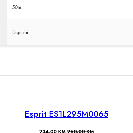
50m
Digitalni
Esprit ES1L295M0065
234.00
KM
260.00
KM