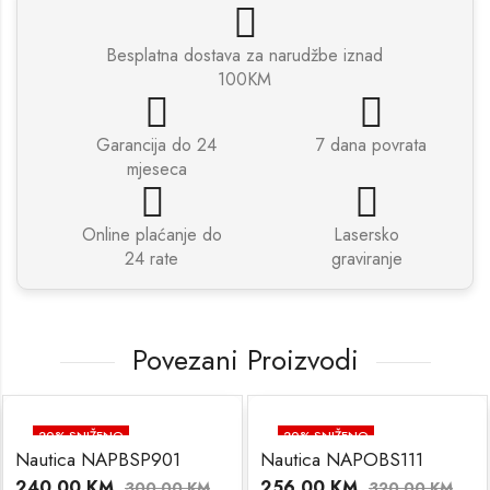
Besplatna dostava za narudžbe iznad
100KM
Garancija do 24
7 dana povrata
mjeseca
Online plaćanje do
Lasersko
24 rate
graviranje
Povezani Proizvodi
20
% SNIŽENO
20
% SNIŽENO
Nautica NAPBSP901
Nautica NAPOBS111
240.00
KM
256.00
KM
300.00
KM
320.00
KM