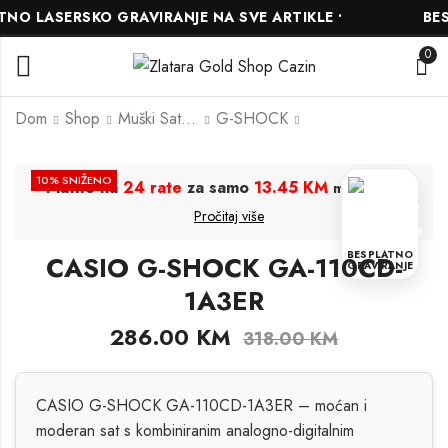
O LASERSKO GRAVIRANJE NA SVE ARTIKLE •
BESP
0
Dom
Shop
Muški Satovi
G-SHOCK
CASIO G-SHOCK
CASIO G-SHOCK
10
% SNIŽENO
Platite na
24 rate
za samo
13.45 KM
.
mjesečno
GD-100-1BDR
GA-700-1BDR
Pročitaj više
238.50
290.00
KM
KM
265.00
KM
322.00
KM
BESPLATNO
CASIO G-SHOCK GA-110CD-
GRAVIRANJE
1A3ER
286.00
KM
318.00
KM
CASIO G-SHOCK GA-110CD-1A3ER – moćan i
moderan sat s kombiniranim analogno-digitalnim