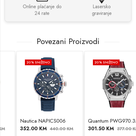
Online plaćanje do
Lasersko
24 rate
graviranje
Povezani Proizvodi
20
% SNIŽENO
20
% SNIŽENO
Nautica NAPICS006
Quantum PWG970.358
352.00
KM
301.50
KM
440.00
KM
377.00
KM