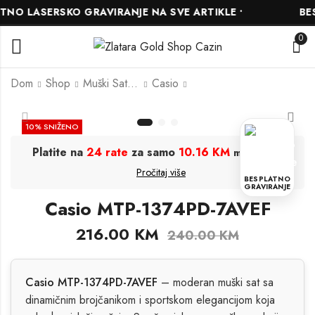
O LASERSKO GRAVIRANJE NA SVE ARTIKLE •
BESP
0
Dom
Shop
Muški Satovi
Casio
Casio MTP-1302D-
Casio MTP-1302D-
10
% SNIŽENO
7A2VDF
7A1VDF
Platite na
24 rate
za samo
10.16 KM
.
mjesečno
139.50
130.50
KM
KM
155.00
145.00
KM
KM
Pročitaj više
BESPLATNO
GRAVIRANJE
Casio MTP-1374PD-7AVEF
216.00
KM
240.00
KM
Casio MTP-1374PD-7AVEF
– moderan muški sat sa
dinamičnim brojčanikom i sportskom elegancijom koja