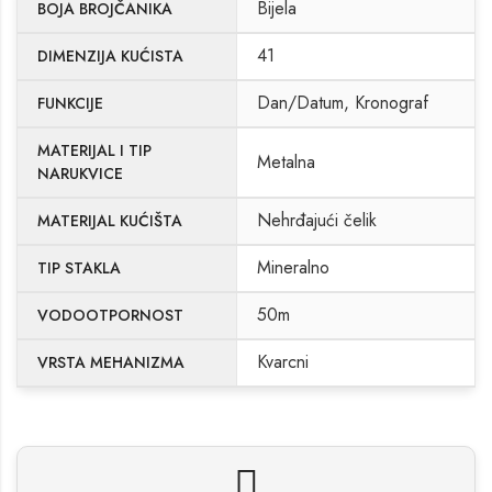
Bijela
BOJA BROJČANIKA
41
DIMENZIJA KUĆISTA
Dan/Datum, Kronograf
FUNKCIJE
MATERIJAL I TIP
Metalna
NARUKVICE
Nehrđajući čelik
MATERIJAL KUĆIŠTA
Mineralno
TIP STAKLA
50m
VODOOTPORNOST
Kvarcni
VRSTA MEHANIZMA