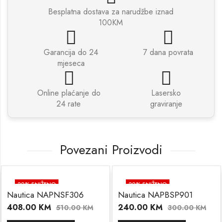
Besplatna dostava za narudžbe iznad
100KM
Garancija do 24
7 dana povrata
mjeseca
Online plaćanje do
Lasersko
24 rate
graviranje
Povezani Proizvodi
20
% SNIŽENO
20
% SNIŽENO
Nautica NAPNSF306
Nautica NAPBSP901
408.00
KM
240.00
KM
510.00
KM
300.00
KM