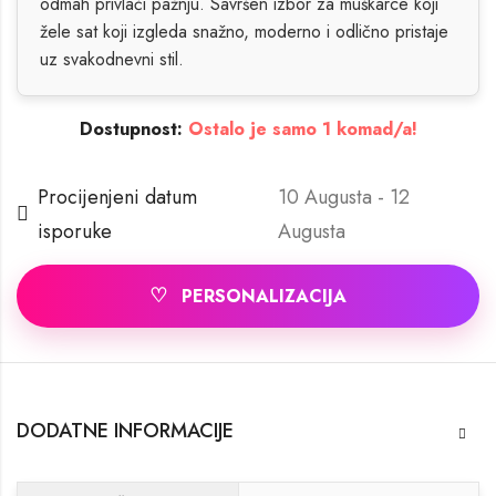
odmah privlači pažnju. Savršen izbor za muškarce koji
žele sat koji izgleda snažno, moderno i odlično pristaje
uz svakodnevni stil.
Dostupnost:
Ostalo je samo 1 komad/a!
Procijenjeni datum
10 Augusta - 12
isporuke
Augusta
♡
PERSONALIZACIJA
DODATNE INFORMACIJE