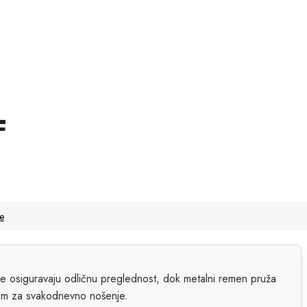
F
še
ke osiguravaju odličnu preglednost, dok metalni remen pruža
om za svakodnevno nošenje.