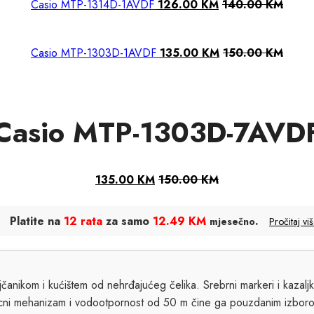
Casio MTP-1314D-1AVDF
126.00
KM
140.00
KM
Casio MTP-1303D-1AVDF
135.00
KM
150.00
KM
Casio MTP-1303D-7AVD
135.00
KM
150.00
KM
Platite na
12 rata
za samo
12.49 KM
.
mjesečno
Pročitaj vi
čanikom i kućištem od nehrđajućeg čelika. Srebrni markeri i kazalj
arcni mehanizam i vodootpornost od 50 m čine ga pouzdanim izbor