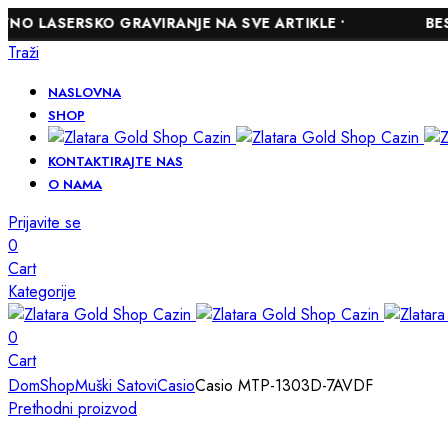
RSKO GRAVIRANJE NA SVE ARTIKLE •
BESPLATNA 
Traži
NASLOVNA
SHOP
KONTAKTIRAJTE NAS
O NAMA
Prijavite se
0
Cart
Kategorije
0
Cart
Dom
Shop
Muški Satovi
Casio
Casio MTP-1303D-7AVDF
Prethodni proizvod