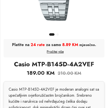
Platite na
24 rate
za samo
8.89 KM
.
mjesečno
Pročitaj više
Casio MTP-B145D-4A2VEF
189.00
KM
210.00
KM
Casio MTP-B145D-4A2VEF je moderan analogni sat sa
upečatljivim svjetloružičastim brojčanikom. Srebreno
kućište i narukvica od nehrđajućeg čelika dodaju
sofisticiranost, dok minimalistički dizajn čini ovaj sat