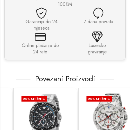
100KM
Garancija do 24
7 dana povrata
mjeseca
Online plaćanje do
Lasersko
24 rate
graviranje
Povezani Proizvodi
20
% SNIŽENO
20
% SNIŽENO