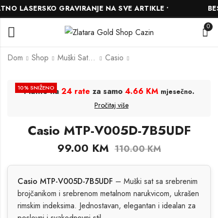
NO LASERSKO GRAVIRANJE NA SVE ARTIKLE •
BESP
0
Dom
Shop
Muški Satovi
Casio
Casio MTP-VT01L-
Casio LTP-VT01D-
10
% SNIŽENO
Platite na
24 rate
za samo
4.66 KM
.
mjesečno
7B1UDF
4BUDF
Pročitaj više
108.00
126.00
KM
KM
120.00
KM
140.00
KM
Casio MTP-V005D-7B5UDF
99.00
KM
110.00
KM
Casio MTP-V005D-7B5UDF
– Muški sat sa srebrenim
brojčanikom i srebrenom metalnom narukvicom, ukrašen
rimskim indeksima. Jednostavan, elegantan i idealan za
poslovni i svakodnevni stil.