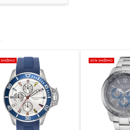
20
% SNIŽENO