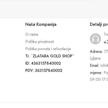
Naša Kompanija
Detalji p
O nama
Tr
+
Politika privatnosti
Politika povrata i refundacije
Adresa:
77
Tr. ¨ZLATARA GOLD SHOP¨
Ljiljana
ID: 4363157840002
Email:
info
PDV: 363157840002
vrijeme:
Po
09:00-17: