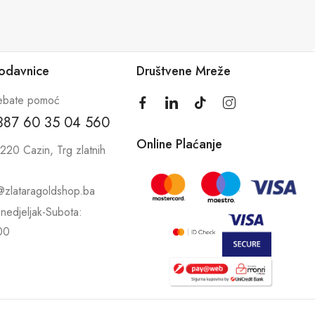
rodavnice
Društvene Mreže
ebate pomoć
387 60 35 04 560
Online Plaćanje
220 Cazin, Trg zlatnih
@zlataragoldshop.ba
nedjeljak-Subota:
00