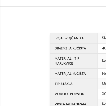
Si
BOJA BROJČANIKA
4
DIMENZIJA KUĆISTA
MATERIJAL I TIP
Ko
NARUKVICE
Ne
MATERIJAL KUĆIŠTA
Mi
TIP STAKLA
3
VODOOTPORNOST
Kv
VRSTA MEHANIZMA