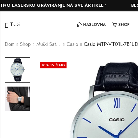
SERSKO GRAVIRANJE NA SVE ARTIKLE •
BESPLATN
Traži
NASLOVNA
SHOP
Dom
Shop
Muški Satovi
Casio
Casio MTP-VT01L-7B1U
10
% SNIŽENO