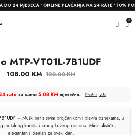
 MJESECA • ONLINE PLAĆANJA NA 24 RATE • 10% POPUSTA 
0
A
io MTP-VT01L-7B1UDF
Nautica NAPNSS505
Casio MTP-V005D-
7B5UDF
444.45
KM
555.00
KM
108.00
KM
120.00
KM
99.00
KM
110.00
KM
24 rate
za samo
5.08 KM
.
mjesečno
Pročitaj više
7B1UDF
– Muški sat s sivim brojčanikom i plavim oznakama, u
og metalnog kućišta i crnog kožnog remena. Minimalistički,
elegantan i idealan za svaki dan.