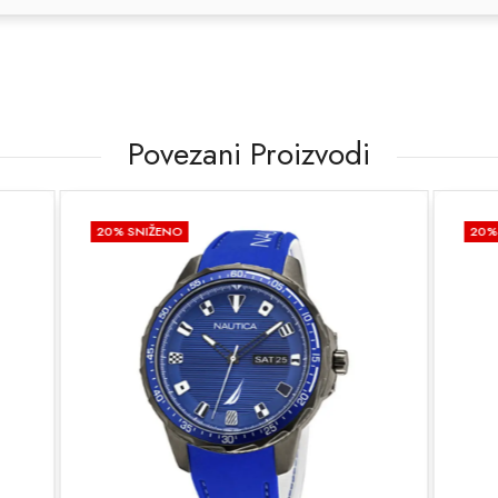
Povezani Proizvodi
O
20
% SNIŽENO