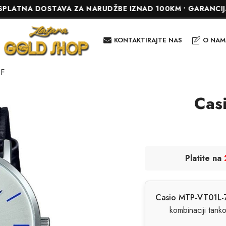
A DOSTAVA ZA NARUDŽBE IZNAD 100KM • GARANCIJA DO 24
KONTAKTIRAJTE NAS
O NAM
DF
Cas
Platite na
Casio MTP-VT01L-
kombinaciji tank