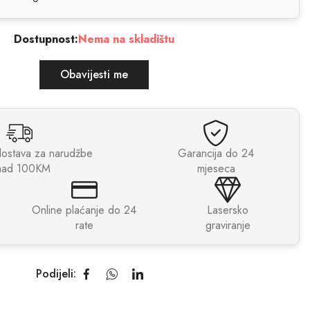
Dostupnost:
Nema na skladištu
Obavijesti me
dostava za narudžbe
Garancija do 24
nad 100KM
mjeseca
Online plaćanje do 24
Lasersko
rate
graviranje
Podijeli: