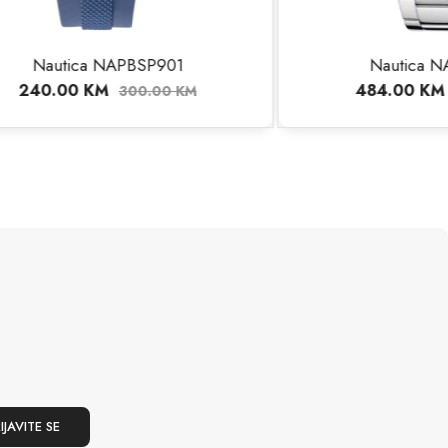
901
Nautica NAPBFF103
484.00
KM
00
KM
605.00
KM