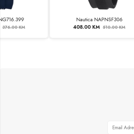
Nautica NAPNSF306
Na
408.00
KM
24
510.00
KM