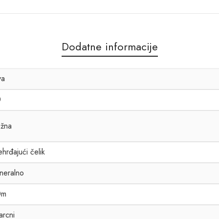
Dodatne informacije
va
0
žna
hrđajući čelik
neralno
0m
arcni