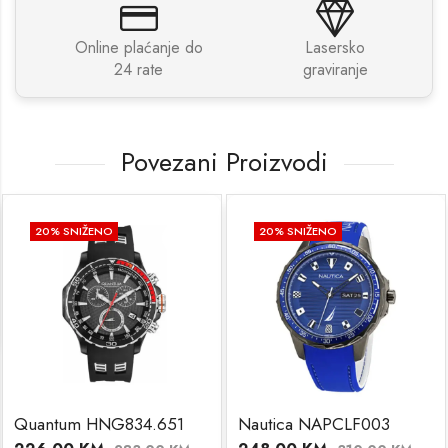
Online plaćanje do
Lasersko
24 rate
graviranje
Povezani Proizvodi
20
% SNIŽENO
20
% SNIŽENO
Quantum HNG834.651
Nautica NAPCLF003