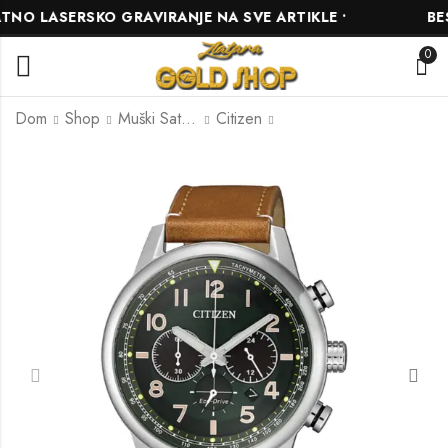
O LASERSKO GRAVIRANJE NA SVE ARTIKLE •
BESP
0
Dom
Shop
Muški Satovi
Citizen
Citizen AW1753-10A
Citizen CA4420-13L
405.00
430.00
KM
KM