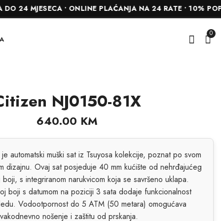
ESECA • ONLINE PLAĆANJA NA 24 RATE • 10% POPUSTA NA
0
A
Citizen NJ0150-81X
Citizen NJ0151-88X
Citizen NJ0151-88L
640.00
640.00
KM
KM
640.00
KM
je automatski muški sat iz Tsuyosa kolekcije, poznat po svom
 dizajnu. Ovaj sat posjeduje 40 mm kućište od nehrđajućeg
j boji, s integriranom narukvicom koja se savršeno uklapa.
oj boji s datumom na poziciji 3 sata dodaje funkcionalnost
gledu. Vodootpornost do 5 ATM (50 metara) omogućava
vakodnevno nošenje i zaštitu od prskanja.