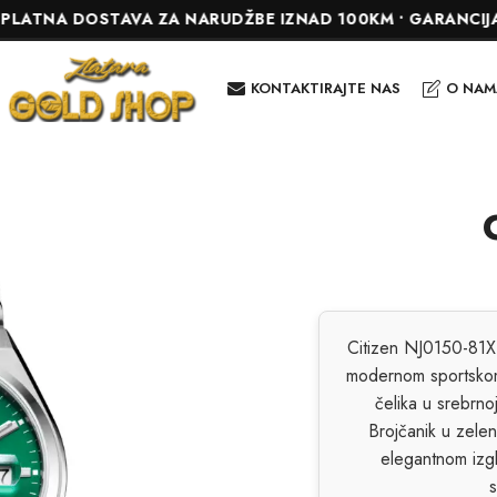
OSTAVA ZA NARUDŽBE IZNAD 100KM • GARANCIJA DO 24 MJ
KONTAKTIRAJTE NAS
O NAM
Citizen NJ0150-81X 
modernom sportskom
čelika u srebrno
Brojčanik u zelen
elegantnom iz
s