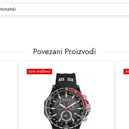
tomatski
Povezani Proizvodi
O
20
% SNIŽENO