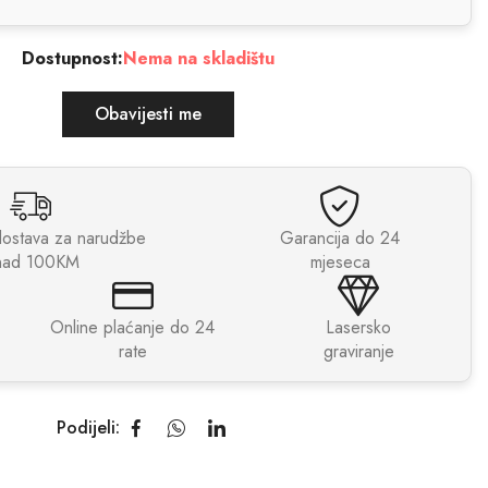
Dostupnost:
Nema na skladištu
Obavijesti me
dostava za narudžbe
Garancija do 24
nad 100KM
mjeseca
Online plaćanje do 24
Lasersko
rate
graviranje
Podijeli: