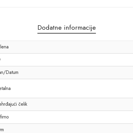
Dodatne informacije
lena
0
an/Datum
talna
hrđajući čelik
firno
0m