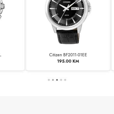
tizen BF2011-01EE
CITIZEN AW1231-
195.00
KM
320.00
KM