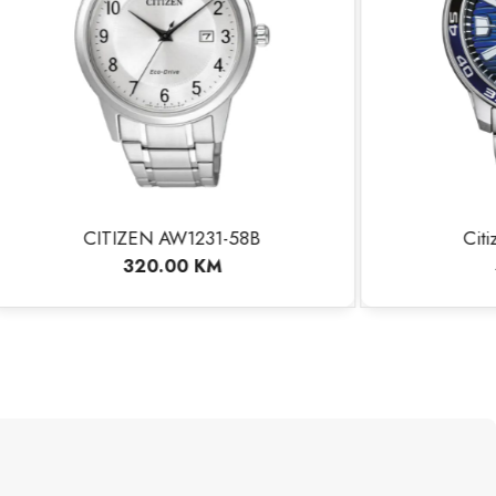
58B
Citizen AW1525-81L
405.00
KM