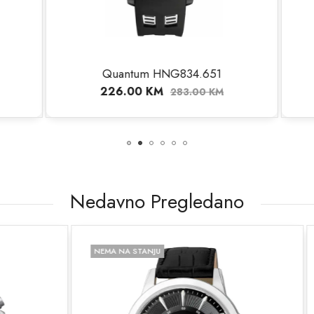
ntum HNG834.651
Nautica NAPCLF
6.00
KM
248.00
KM
283.00
KM
310.
Nedavno Pregledano
NJU