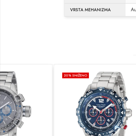
Au
VRSTA MEHANIZMA
20
% SNIŽENO
20
% SNIŽEN