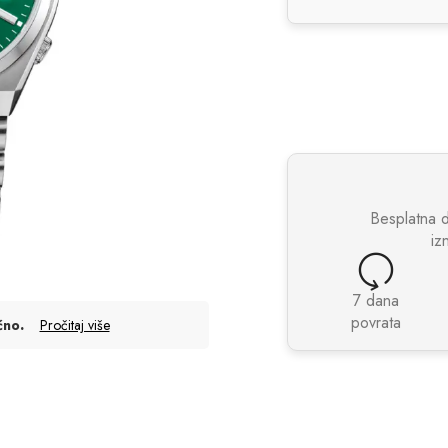
Besplatna 
iz
7 dana
povrata
.
čno
Pročitaj više