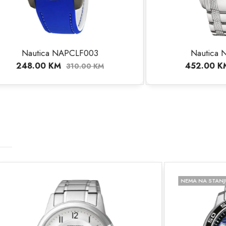
003
Nautica NAPNSF205
452.00
KM
00
KM
565.00
KM
NEMA NA STANJU