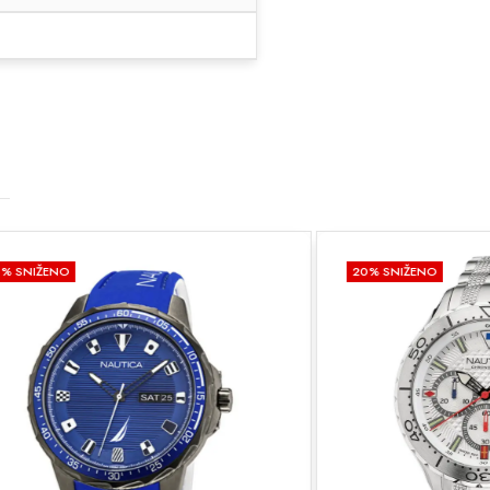
20
% SNIŽENO