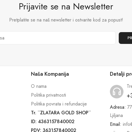
Prijavite se na Newsletter
Pretplatite se na naš newsletter i ostvarite kod za popust!
Naša Kompanija
Detalji p
O nama
Tr
+
Politika privatnosti
Politika povrata i refundacije
Adresa:
77
Tr. ¨ZLATARA GOLD SHOP¨
Ljiljana
ID: 4363157840002
Email:
info
PDV: 363157840002