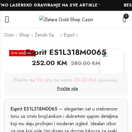
O LASERSKO GRAVIRANJE NA SVE ARTIKLE •
BESPL
0
Dom
Shop
Ženski Satovi
Esprit
Esprit ES1L318M0065
Esprit ES1L338M0115
Esprit ES1L319M0035
10
% SNIŽENO
252.00
KM
315.00
234.00
KM
KM
350.00
KM
280.00
KM
260.00
KM
BESPLATNO
GRAVIRANJE
Platite na
24 rate
za samo
11.85 KM
.
mjesečno
Pročitaj više
Esprit ES1L318M0065
— elegantan sat u srebrenom
tonu sa crnim brojčanikom i diskretnim sjajnim detaljima
koji mu daju profinjen i moderan izgled. Idealan izbor
za one koji vole čist dizajn sa dozom luksuza za svaki