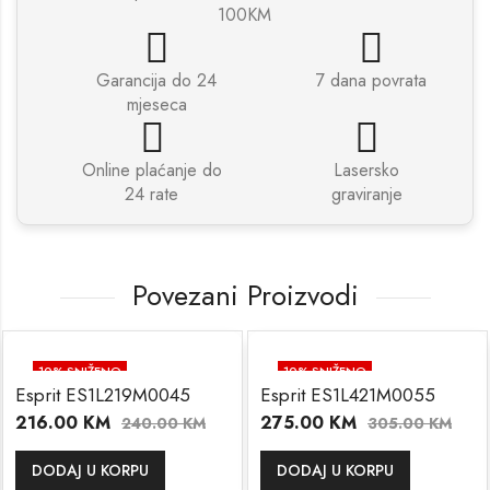
100KM
Garancija do 24
7 dana povrata
mjeseca
Online plaćanje do
Lasersko
24 rate
graviranje
Povezani Proizvodi
10
% SNIŽENO
10
% SNIŽENO
Esprit ES1L219M0045
Esprit ES1L421M0055
216.00
KM
275.00
KM
240.00
KM
305.00
KM
DODAJ U KORPU
DODAJ U KORPU