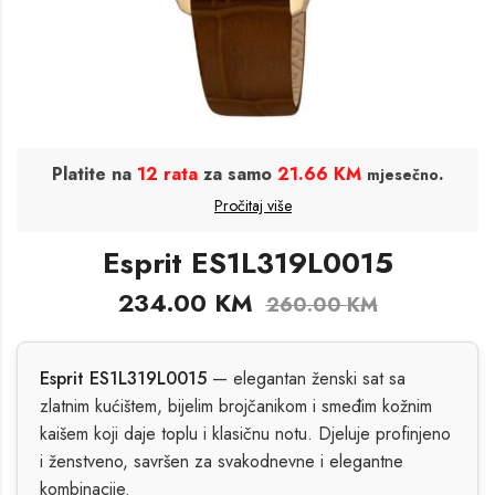
Platite na
12 rata
za samo
21.66 KM
.
mjesečno
Pročitaj više
Esprit ES1L319L0015
234.00
KM
260.00
KM
Esprit ES1L319L0015
— elegantan ženski sat sa
zlatnim kućištem, bijelim brojčanikom i smeđim kožnim
kaišem koji daje toplu i klasičnu notu. Djeluje profinjeno
i ženstveno, savršen za svakodnevne i elegantne
kombinacije.