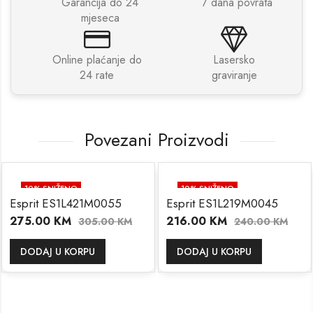
Garancija do 24
7 dana povrata
mjeseca
Online plaćanje do
Lasersko
24 rate
graviranje
Povezani Proizvodi
10
% SNIŽENO
10
% SNIŽENO
Esprit ES1L421M0055
Esprit ES1L219M0045
275.00
KM
216.00
KM
305.00
KM
240.00
KM
DODAJ U KORPU
DODAJ U KORPU