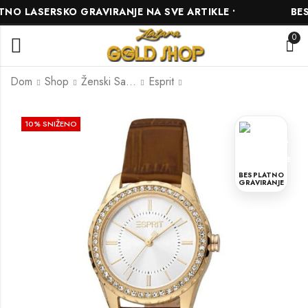
O LASERSKO GRAVIRANJE NA SVE ARTIKLE •
BESP
0
Dom
Shop
Ženski Satovi
Esprit
Esprit ES1L333L0025
Esprit
10
% SNIŽENO
ES1L424M0035
234.00
KM
252.00
KM
260.00
KM
280.00
KM
BESPLATNO
GRAVIRANJE