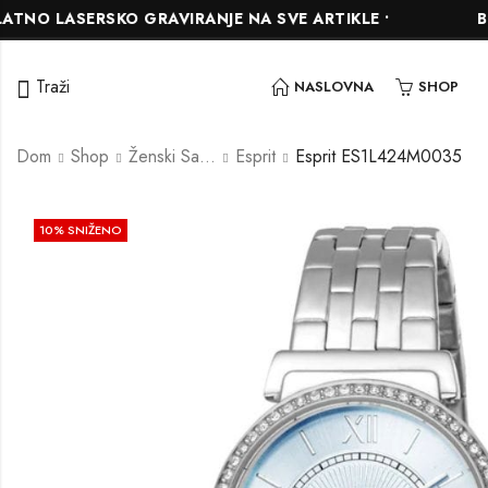
LASERSKO GRAVIRANJE NA SVE ARTIKLE •
BESPLA
Traži
NASLOVNA
SHOP
Dom
Shop
Ženski Satovi
Esprit
Esprit ES1L424M0035
10
% SNIŽENO