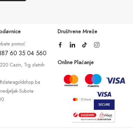
rodavnice
Društvene Mreže
ebate pomoć
387 60 35 04 560
Online Plaćanje
220 Cazin, Trg zlatnih
@zlataragoldshop.ba
nedjeljak-Subota:
00