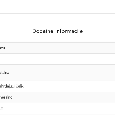
Dodatne informacije
ava
2
talna
hrđajući čelik
neralno
0m