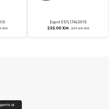
015
Esprit ES1L174L0015
235.00
KM
00
KM
261.00
KM