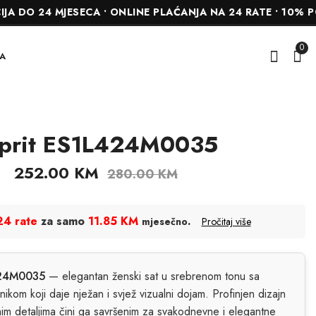
4 MJESECA • ONLINE PLAĆANJA NA 24 RATE • 10% POPUST
0
A
prit ES1L424M0035
Esprit ES1L319L0015
Esprit ES1L228M1025
234.00
234.00
KM
KM
252.00
KM
280.00
KM
260.00
260.00
KM
KM
24 rate
za samo
11.85 KM
.
mjesečno
Pročitaj više
424M0035
— elegantan ženski sat u srebrenom tonu sa
anikom koji daje nježan i svjež vizualni dojam. Profinjen dizajn
jnim detaljima čini ga savršenim za svakodnevne i elegantne