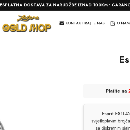
TNA DOSTAVA ZA NARUDŽBE IZNAD 100KM • GARANCIJA DO 2
KONTAKTIRAJTE NAS
O NAM
Es
Platite na
Esprit ES1L
svijetloplavim brojč
sa diskretnim sja