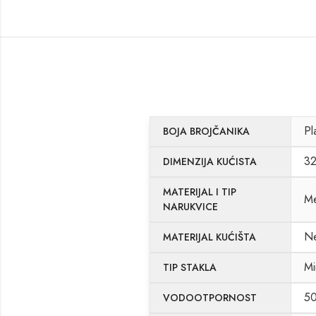
Pl
BOJA BROJČANIKA
3
DIMENZIJA KUĆISTA
MATERIJAL I TIP
Me
NARUKVICE
Ne
MATERIJAL KUĆIŠTA
Mi
TIP STAKLA
5
VODOOTPORNOST