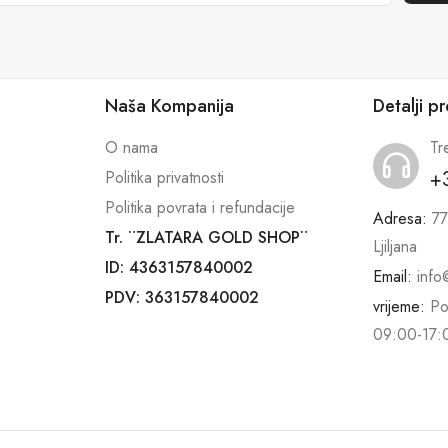
Naša Kompanija
Detalji p
O nama
Tr
+
Politika privatnosti
Politika povrata i refundacije
Adresa:
77
Tr. ¨ZLATARA GOLD SHOP¨
Ljiljana
ID: 4363157840002
Email:
info
PDV: 363157840002
vrijeme:
Po
09:00-17: