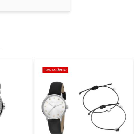
10
% SNIŽENO