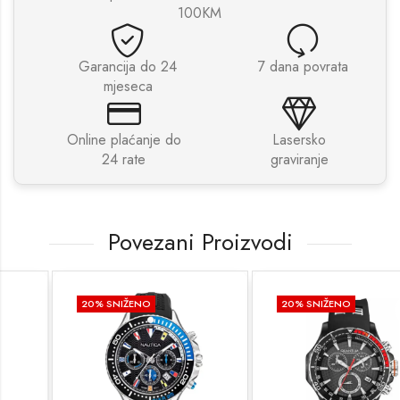
100KM
Garancija do 24
7 dana povrata
mjeseca
Online plaćanje do
Lasersko
24 rate
graviranje
Povezani Proizvodi
20
% SNIŽENO
20
% SNIŽENO