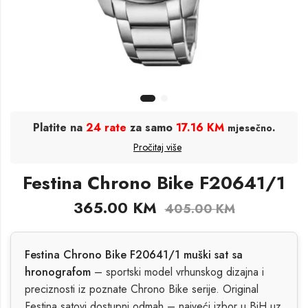
Platite na
24 rate
za samo
17.16 KM
.
mjesečno
Pročitaj više
Festina Chrono Bike F20641/1
365.00
KM
405.00
KM
Festina Chrono Bike F20641/1 muški sat sa
hronografom
– sportski model vrhunskog dizajna i
preciznosti iz poznate Chrono Bike serije. Original
Festina satovi dostupni odmah – najveći izbor u BiH uz