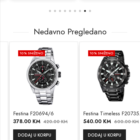
Nedavno Pregledano
10
% SNIŽENO
10
% SNIŽENO
Festina F20694/6
Festina Timeless F20735/3
378.00
KM
540.00
KM
420.00
KM
600.00
KM
DODAJ U KORPU
DODAJ U KORPU