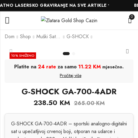
NO LASERSKO GRAVIRANJE NA SVE ARTIKLE •
BES
0
Dom
Shop
Muški Satovi
G-SHOCK
G-SHOCK GA-
Casio MTP-V004L-
10
% SNIŽENO
700CA-5ADR
1BUDF
Platite na
24 rate
za samo
11.22 KM
.
mjesečno
238.50
85.50
KM
KM
95.00
265.00
KM
KM
Pročitaj više
G-SHOCK GA-700-4ADR
238.50
KM
265.00
KM
G-SHOCK GA-700-4ADR – sportski analogno-digitalni
sat u upečatljivoj crvenoj boji, otporan na udarce i