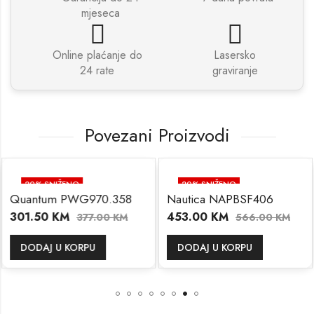
mjeseca
Online plaćanje do
Lasersko
24 rate
graviranje
Povezani Proizvodi
20
% SNIŽENO
20
% SNIŽENO
Quantum PWG970.358
Nautica NAPBSF406
301.50
KM
453.00
KM
377.00
KM
566.00
KM
DODAJ U KORPU
DODAJ U KORPU