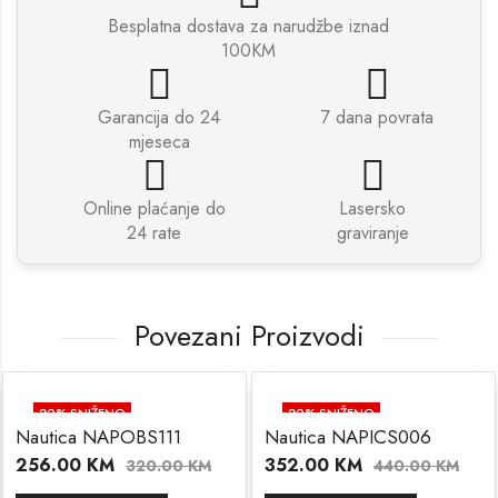
Besplatna dostava za narudžbe iznad
100KM
Garancija do 24
7 dana povrata
mjeseca
Online plaćanje do
Lasersko
24 rate
graviranje
Povezani Proizvodi
20
% SNIŽENO
20
% SNIŽENO
Nautica NAPOBS111
Nautica NAPICS006
256.00
KM
352.00
KM
320.00
KM
440.00
KM