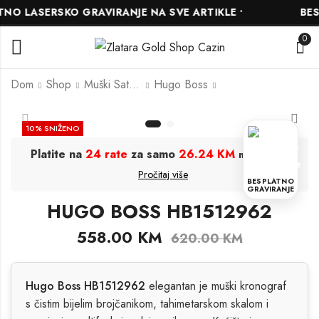
O LASERSKO GRAVIRANJE NA SVE ARTIKLE •
BESP
0
Dom
Shop
Muški Satovi
Hugo Boss
Slazenger
HUGO BOSS
10
% SNIŽENO
SL.09.2399.2.05
HB1513604
Platite na
24 rate
za samo
26.24 KM
.
mjesečno
166.50
522.00
KM
KM
185.00
KM
Pročitaj više
580.00
KM
BESPLATNO
GRAVIRANJE
HUGO BOSS HB1512962
558.00
KM
620.00
KM
Hugo Boss HB1512962
elegantan je muški kronograf
s čistim bijelim brojčanikom, tahimetarskom skalom i