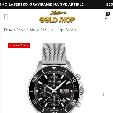
 LASERSKO GRAVIRANJE NA SVE ARTIKLE •
BESPL
0
Dom
Shop
Muški Satovi
Hugo Boss
HUGO BOSS
HUGO BOSS
10
% SNIŽENO
HB1513758
HB1514144
576.00
567.00
KM
KM
640.00
630.00
KM
KM