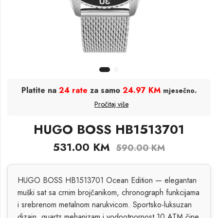
Platite na
24 rate
za samo
24.97 KM
.
mjesečno
Pročitaj više
HUGO BOSS HB1513701
531.00
KM
590.00
KM
HUGO BOSS HB1513701 Ocean Edition — elegantan
muški sat sa crnim brojčanikom, chronograph funkcijama
i srebrenom metalnom narukvicom. Sportsko-luksuzan
dizajn, quartz mehanizam i vodootpornost 10 ATM čine