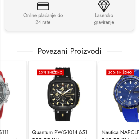
Online plaćanje do
Lasersko
24 rate
graviranje
Povezani Proizvodi
20
% SNIŽENO
20
% SNIŽENO
Quantum PWG1014.651
Nautica NAPCLF003