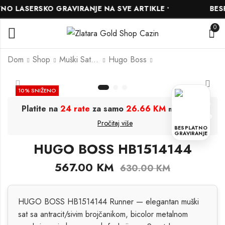
 LASERSKO GRAVIRANJE NA SVE ARTIKLE •
BESPL
0
Dom
Shop
Muški Satovi
Hugo Boss
HUGO BOSS
HUGO BOSS
10
% SNIŽENO
HB1513701
HB1514241
Platite na
24 rate
za samo
26.66 KM
.
mjesečno
531.00
612.00
KM
KM
Pročitaj više
590.00
680.00
KM
KM
BESPLATNO
GRAVIRANJE
HUGO BOSS HB1514144
567.00
KM
630.00
KM
HUGO BOSS HB1514144 Runner — elegantan muški
sat sa antracit/sivim brojčanikom, bicolor metalnom