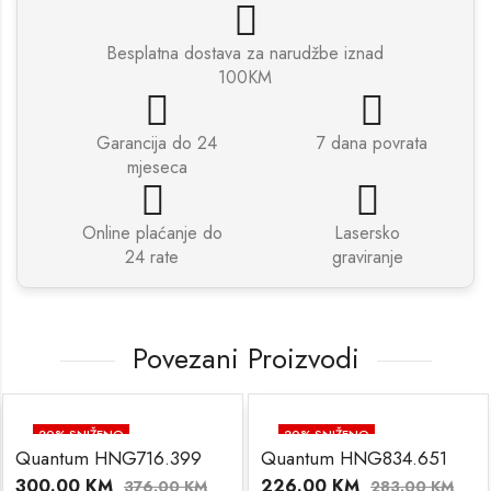
Besplatna dostava za narudžbe iznad
100KM
Garancija do 24
7 dana povrata
mjeseca
Online plaćanje do
Lasersko
24 rate
graviranje
Povezani Proizvodi
20
% SNIŽENO
20
% SNIŽENO
Quantum HNG716.399
Quantum HNG834.651
300.00
KM
226.00
KM
376.00
KM
283.00
KM