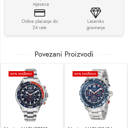
mjeseca
Online plaćanje do
Lasersko
24 rate
graviranje
Povezani Proizvodi
20
% SNIŽENO
20
% SNIŽENO