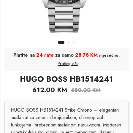
Platite na
24 rate
za samo
28.78 KM
.
mjesečno
Pročitaj više
HUGO BOSS HB1514241
612.00
KM
680.00
KM
HUGO BOSS HB1514241 Strike Chrono — elegantan
muški sat sa zelenim brojčanikom, chronograph
funkcijama i srebrenom metalnom narukvicom. Moderan
sportsko-luksuzni dizajn, quartz mehanizam, datum i