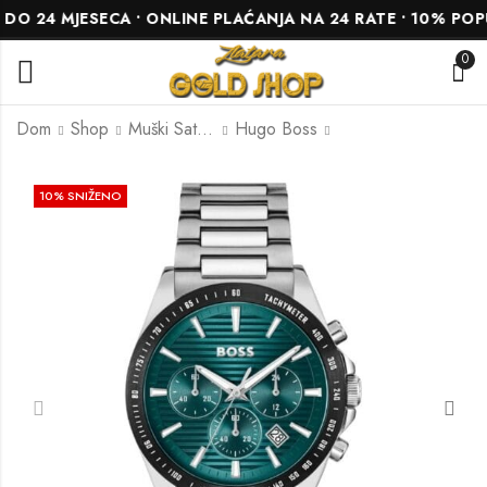
24 MJESECA • ONLINE PLAĆANJA NA 24 RATE • 10% POPUS
0
Dom
Shop
Muški Satovi
Hugo Boss
HUGO BOSS
HUGO BOSS
10
% SNIŽENO
HB1514144
HB1514176
567.00
486.00
KM
KM
630.00
540.00
KM
KM