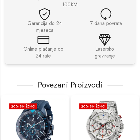
100KM
Garancija do 24
7 dana povrata
mjeseca
Online plaćanje do
Lasersko
24 rate
graviranje
Povezani Proizvodi
20
% SNIŽENO
20
% SNIŽENO