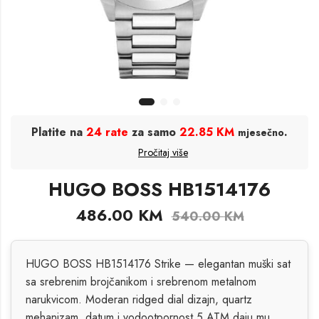
Platite na
24 rate
za samo
22.85 KM
.
mjesečno
Pročitaj više
HUGO BOSS HB1514176
486.00
KM
540.00
KM
HUGO BOSS HB1514176 Strike — elegantan muški sat
sa srebrenim brojčanikom i srebrenom metalnom
narukvicom. Moderan ridged dial dizajn, quartz
mehanizam, datum i vodootpornost 5 ATM daju mu