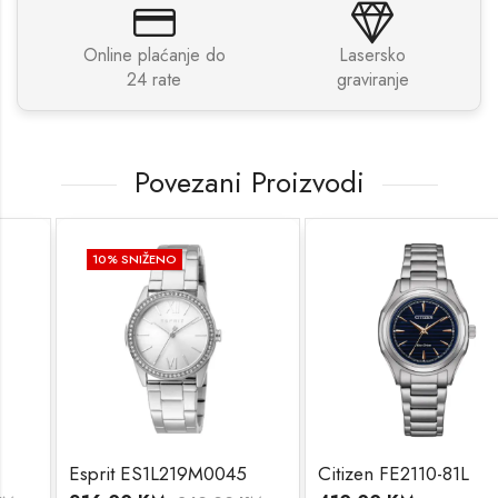
Online plaćanje do
Lasersko
24 rate
graviranje
Povezani Proizvodi
10
% SNIŽENO
Esprit ES1L219M0045
Citizen FE2110-81L