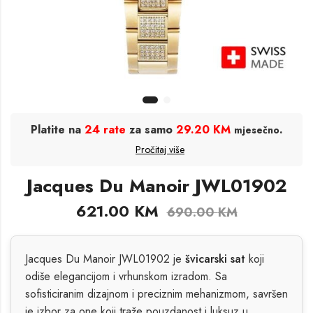
Platite na
24 rate
za samo
29.20 KM
.
mjesečno
Pročitaj više
Jacques Du Manoir JWL01902
621.00
KM
690.00
KM
Jacques Du Manoir JWL01902 je
švicarski sat
koji
odiše elegancijom i vrhunskom izradom. Sa
sofisticiranim dizajnom i preciznim mehanizmom, savršen
je izbor za one koji traže pouzdanost i luksuz u