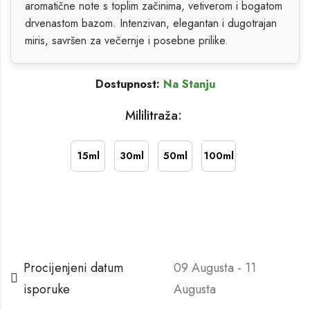
aromatične note s toplim začinima, vetiverom i bogatom
drvenastom bazom. Intenzivan, elegantan i dugotrajan
miris, savršen za večernje i posebne prilike.
Dostupnost:
Na Stanju
Mililitraža:
15ml
30ml
50ml
100ml
Procijenjeni datum
09 Augusta - 11
isporuke
Augusta