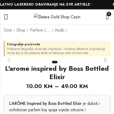
ATNO LASERSKO GRAVIRANJE NA SVE ARTIKLE •
BE
0
Dom
Shop
Parfemi L'ARÔME
Muški
Fotografije proizvoda
L'arome inspired by
L'arome inspired by
Prikazane fotografije služe kao inspiracija i vizuelna referenca originalnog
Luna Rossa Carbon
Bois Pacifique
mirisa koji je bio polazna tačka za kreiranje naše mirisne note.
10.00
13.00
KM
KM
–
–
49.00
69.00
KM
KM
L'arome inspired by Boss Bottled
Elixir
10.00
KM
–
49.00
KM
L’ARÔME Inspired by Boss Bottled Elixir
je dubok i
sofisticiran parfem koji spaja svježe citrusne i