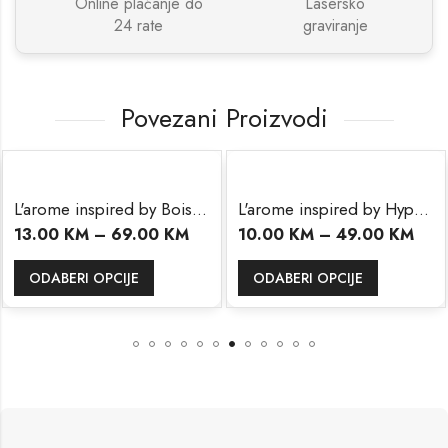
Online plaćanje do
Lasersko
24 rate
graviranje
Povezani Proizvodi
L'arome inspired by Bois Pacifique
L'arome inspired by Hypnotic Poison
13.00
KM
–
69.00
KM
10.00
KM
–
49.00
KM
ODABERI OPCIJE
ODABERI OPCIJE