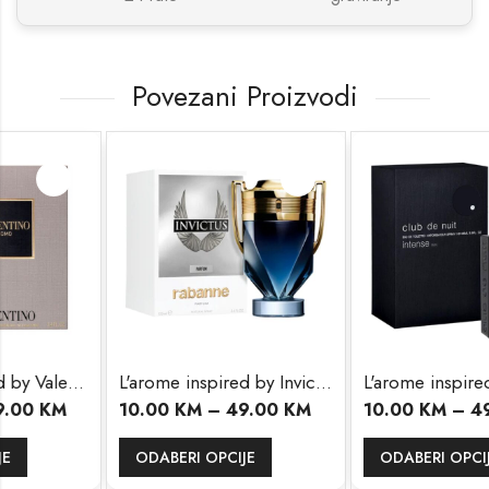
Povezani Proizvodi
spired by Valentino Uomo
L'arome inspired by Invictus
L'arome inspired by 
10.00
KM
–
49.00
KM
10.00
KM
–
49.00
KM
ODABERI OPCIJE
ODABERI OPCIJE