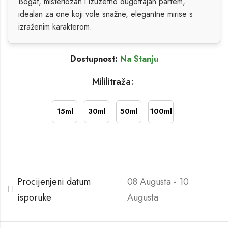
Bogat, misteriozan i izuzetno dugotrajan parfem,
idealan za one koji vole snažne, elegantne mirise s
izraženim karakterom.
Dostupnost:
Na Stanju
Mililitraža:
15ml
30ml
50ml
100ml
Procijenjeni datum
08 Augusta - 10
isporuke
Augusta