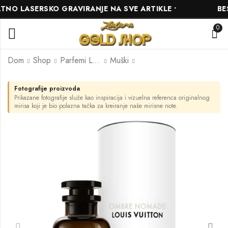
O LASERSKO GRAVIRANJE NA SVE ARTIKLE •
BESP
0
Dom
Shop
Parfemi L'ARÔME
Muški
Fotografije proizvoda
L'arome inspired by
L'arome inspired by
Prikazane fotografije služe kao inspiracija i vizuelna referenca originalnog
Kirke
Xerjoff 1861 Naxos
mirisa koji je bio polazna tačka za kreiranje naše mirisne note.
10.00
13.00
KM
KM
–
–
49.00
69.00
KM
KM