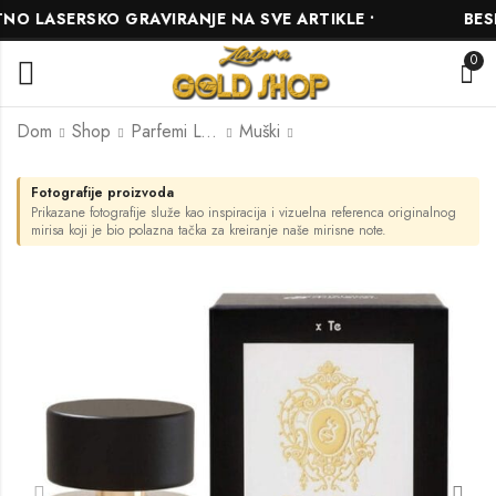
 LASERSKO GRAVIRANJE NA SVE ARTIKLE •
BESPL
0
Dom
Shop
Parfemi L'ARÔME
Muški
Fotografije proizvoda
L'arome inspired by
L'arome inspired by
Prikazane fotografije služe kao inspiracija i vizuelna referenca originalnog
Baccarat Rouge 540
Ombre Nomade
mirisa koji je bio polazna tačka za kreiranje naše mirisne note.
10.00
10.00
KM
KM
–
–
49.00
49.00
KM
KM