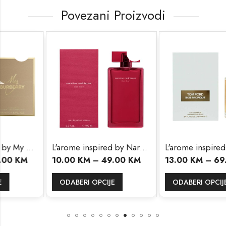
Povezani Proizvodi
rry
L'arome inspired by Narciso Rodriguez For Her Intense
L'arome inspired by
10.00
KM
–
49.00
KM
13.00
KM
–
69.00
KM
ODABERI OPCIJE
ODABERI OPCIJE