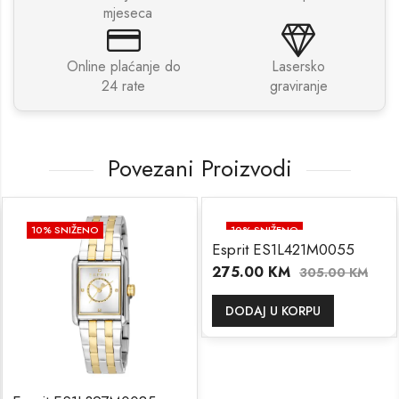
mjeseca
Online plaćanje do
Lasersko
24 rate
graviranje
Povezani Proizvodi
10
% SNIŽENO
10
% SNIŽENO
Esprit ES1L421M0055
275.00
KM
305.00
KM
DODAJ U KORPU