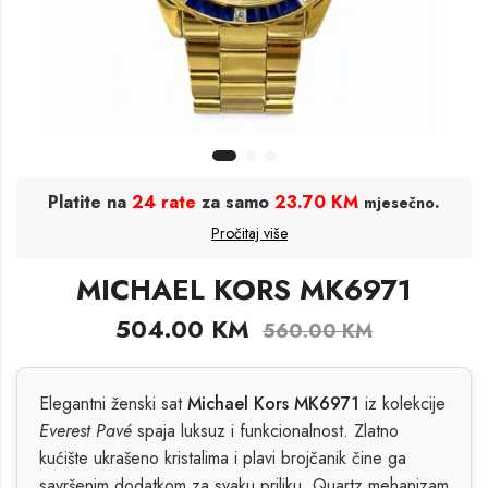
Platite na
24 rate
za samo
23.70 KM
.
mjesečno
Pročitaj više
MICHAEL KORS MK6971
504.00
KM
560.00
KM
Elegantni ženski sat
Michael Kors MK6971
iz kolekcije
Everest Pavé
spaja luksuz i funkcionalnost. Zlatno
kućište ukrašeno kristalima i plavi brojčanik čine ga
savršenim dodatkom za svaku priliku. Quartz mehanizam