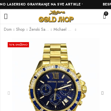
 LASERSKO GRAVIRANJE NA SVE ARTIKLE •
BESPL
0
Dom
Shop
Ženski Satovi
Michael Kors
SEIKO SSB446P1
MICHAEL KORS
10
% SNIŽENO
MK5976
722.00
KM
486.00
KM
760.00
KM
540.00
KM