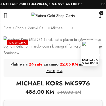
NO LASERSKO GRAVIRANJE NA SVE ARTIKLE •
BESP
0
Dom
Shop
Ženski Satovi
Michael Kors
MICHAEL KORS
MICHAEL KORS
10
% SNIŽENO
MK6971
MK4804
504.00
450.00
KM
KM
560.00
500.00
KM
KM
BESPLATNO
GRAVIRANJE
Platite na
24 rate
za samo
22.85 KM
.
mjesečno
Pročitaj više
MICHAEL KORS MK5976
486.00
KM
540.00
KM