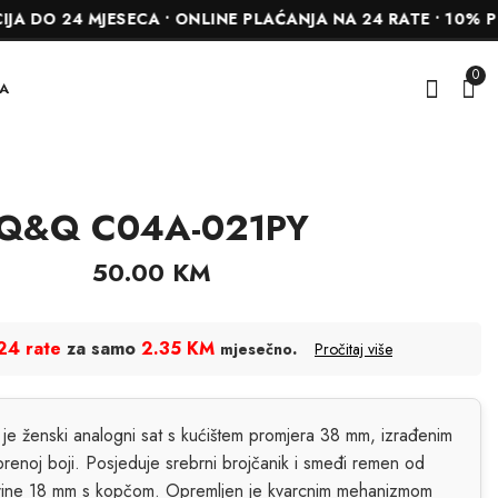
24 MJESECA • ONLINE PLAĆANJA NA 24 RATE • 10% POPUST
0
A
Q&Q C04A-021PY
Q&Q C10A-001PY
Q&Q C68A-005PY
55.00
55.00
KM
KM
50.00
KM
24 rate
za samo
2.35 KM
.
mjesečno
Pročitaj više
ženski analogni sat s kućištem promjera 38 mm, izrađenim
renoj boji. Posjeduje srebrni brojčanik i smeđi remen od
širine 18 mm s kopčom. Opremljen je kvarcnim mehanizmom