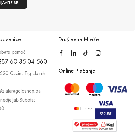
rodavnice
Društvene Mreže
ebate pomoć
387 60 35 04 560
Online Plaćanje
220 Cazin, Trg zlatnih
@zlataragoldshop.ba
nedjeljak-Subota:
00