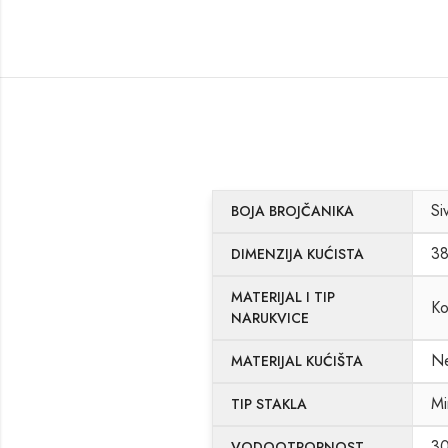
Si
BOJA BROJČANIKA
3
DIMENZIJA KUĆISTA
MATERIJAL I TIP
Ko
NARUKVICE
Ne
MATERIJAL KUĆIŠTA
Mi
TIP STAKLA
3
VODOOTPORNOST