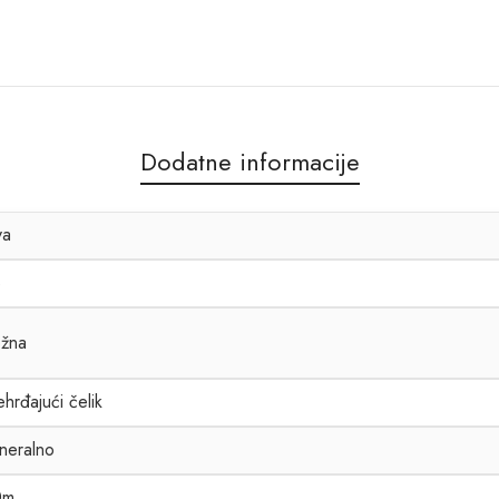
Dodatne informacije
va
8
žna
hrđajući čelik
neralno
0m