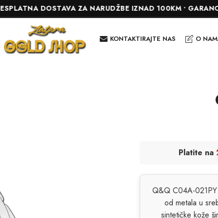
TNA DOSTAVA ZA NARUDŽBE IZNAD 100KM • GARANCIJA DO 
KONTAKTIRAJTE NAS
O NAM
Platite na
Q&Q C04A-021PY je 
od metala u sreb
sintetičke kože 