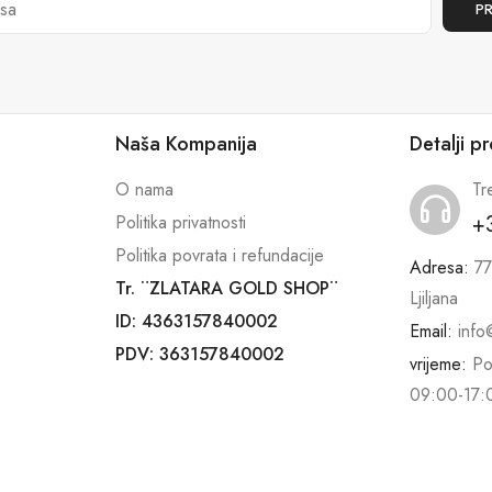
Naša Kompanija
Detalji p
O nama
Tr
+
Politika privatnosti
Politika povrata i refundacije
Adresa:
77
Tr. ¨ZLATARA GOLD SHOP¨
Ljiljana
ID: 4363157840002
Email:
info
PDV: 363157840002
vrijeme:
Po
09:00-17: