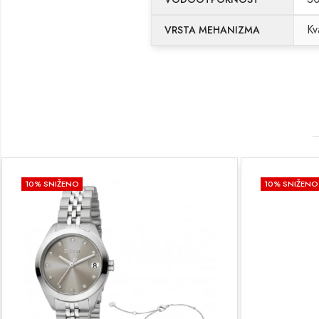
Kv
VRSTA MEHANIZMA
10
% SNIŽENO
10
% SNIŽENO