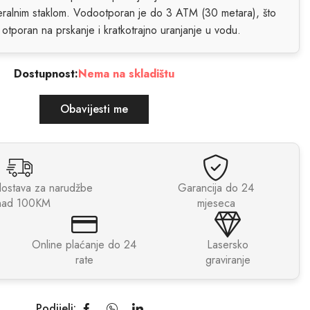
eralnim staklom. Vodootporan je do 3 ATM (30 metara), što
 otporan na prskanje i kratkotrajno uranjanje u vodu.
Dostupnost:
Nema na skladištu
Obavijesti me
dostava za narudžbe
Garancija do 24
nad 100KM
mjeseca
Online plaćanje do 24
Lasersko
rate
graviranje
Podijeli: