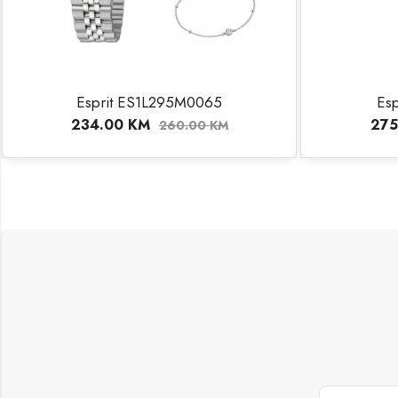
Esprit ES1L295M0065
Es
234.00
KM
275
260.00
KM