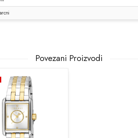
arcni
Povezani Proizvodi