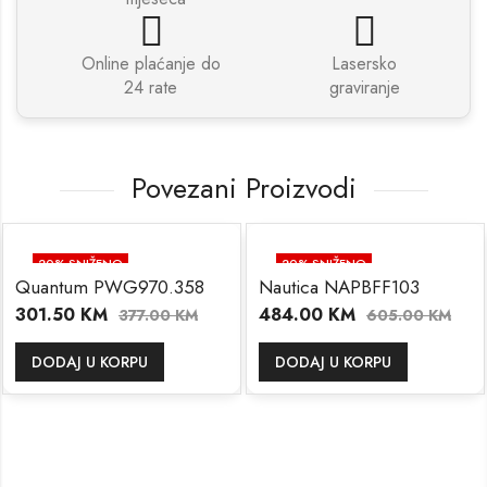
Online plaćanje do
Lasersko
24 rate
graviranje
Povezani Proizvodi
20
% SNIŽENO
20
% SNIŽENO
Quantum PWG970.358
Nautica NAPBFF103
301.50
KM
484.00
KM
377.00
KM
605.00
KM
DODAJ U KORPU
DODAJ U KORPU