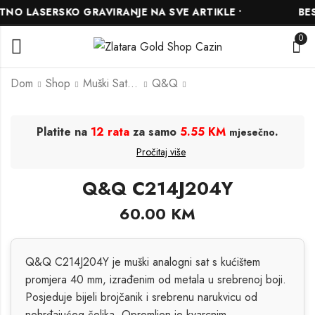
O LASERSKO GRAVIRANJE NA SVE ARTIKLE •
BESP
0
Dom
Shop
Muški Satovi
Q&Q
Q&Q C01A-001PY
Q&Q C10A-001PY
Platite na
12 rata
za samo
5.55 KM
.
mjesečno
60.00
55.00
KM
KM
Pročitaj više
Q&Q C214J204Y
60.00
KM
Q&Q C214J204Y je muški analogni sat s kućištem
promjera 40 mm, izrađenim od metala u srebrenoj boji.
Posjeduje bijeli brojčanik i srebrenu narukvicu od
nehrđajućeg čelika. Opremljen je kvarcnim