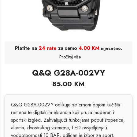
Platite na
24 rate
za samo
4.00 KM
.
mjesečno
Pročitaj više
Q&Q G28A-002VY
85.00
KM
Q&Q G28A-002VY odlikuje se crnom bojom kućišta i
remena te digitalnim ekranom koji pruža moderan i
sportski izgled. Zahvaljujući funkcijama poput štoperice,
alarma, dvostrukog vremena, LED osvjetljenja i
vodootpornosti 10 BAR, odličan je izbor za sport,