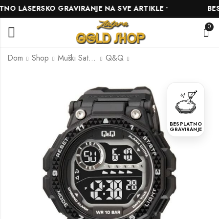
 LASERSKO GRAVIRANJE NA SVE ARTIKLE •
BESPL
0
Dom
Shop
Muški Satovi
Q&Q
Q&Q G27A-001VY
Q&Q Q70B-002PY
85.00
75.00
KM
KM
BESPLATNO
GRAVIRANJE