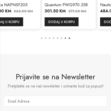
Quantum PWG970.358
Nautica NAPBFF103
301.50
KM
484.00
KM
KM
377.00
KM
605.00
DODAJ U KORPU
DODAJ U KORPU
Prijavite se na Newsletter
Pretplatite se na naš newsletter i ostvarite kod za popust!