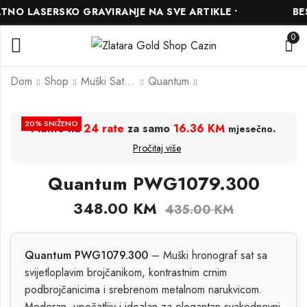
NO LASERSKO GRAVIRANJE NA SVE ARTIKLE •
BESP
0
Dom
Shop
Muški Satovi
Quantum
Quantum
Quantum
20
% SNIŽENO
Platite na
24 rate
za samo
16.36 KM
.
mjesečno
ADG1173.530
PWG930.270
Pročitaj više
256.00
272.00
KM
KM
320.00
340.00
KM
KM
Quantum PWG1079.300
348.00
KM
435.00
KM
Quantum PWG1079.300
– Muški hronograf sat sa
svijetloplavim brojčanikom, kontrastnim crnim
podbrojčanicima i srebrenom metalnom narukvicom.
Moderan, upečatljiv i idealan za elegantan svakodnevni