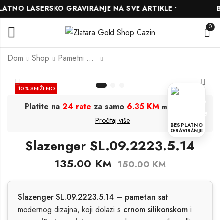
TNO LASERSKO GRAVIRANJE NA SVE ARTIKLE •
BE
0
Dom
Shop
Pametni Satovi
Brosway privjesak
Slazenger
10
% SNIŽENO
BTJM205
SL.09.2223.5.04
Platite na
24 rate
za samo
6.35 KM
.
mjesečno
8.00
135.00
KM
KM
11.50
150.00
KM
KM
Pročitaj više
BESPLATNO
GRAVIRANJE
Slazenger SL.09.2223.5.14
135.00
KM
150.00
KM
Slazenger SL.09.2223.5.14
–
pametan sat
modernog dizajna, koji dolazi s
crnom silikonskom
i